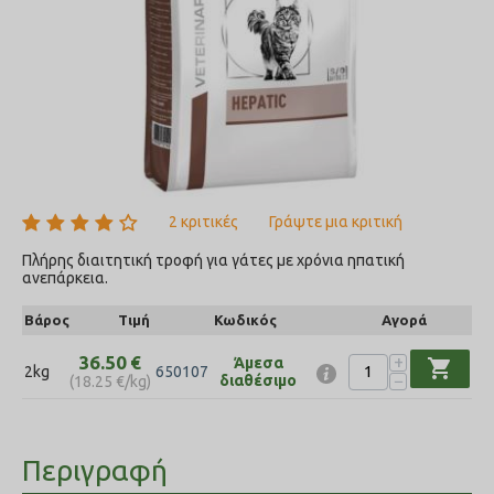
2 κριτικές
Γράψτε μια κριτική
Πλήρης διαιτητική τροφή για γάτες με χρόνια ηπατική
ανεπάρκεια.
Βάρος
Τιμή
Κωδικός
Αγορά
+
36.50
€
Άμεσα
shopping_cart
2kg
650107
−
διαθέσιμο
(
18.25
€
/kg)
Περιγραφή