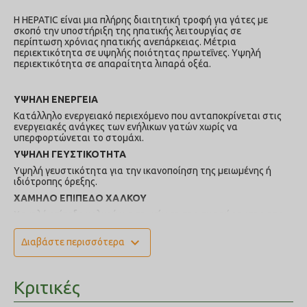
Η HEPATIC είναι μια πλήρης διαιτητική τροφή για γάτες με
σκοπό την υποστήριξη της ηπατικής λειτουργίας σε
περίπτωση χρόνιας ηπατικής ανεπάρκειας. Μέτρια
περιεκτικότητα σε υψηλής ποιότητας πρωτεΐνες. Υψηλή
περιεκτικότητα σε απαραίτητα λιπαρά οξέα.
ΥΨΗΛΗ ΕΝΕΡΓΕΙΑ
Κατάλληλο ενεργειακό περιεχόμενο που ανταποκρίνεται στις
ενεργειακές ανάγκες των ενήλικων γατών χωρίς να
υπερφορτώνεται το στομάχι.
ΥΨΗΛΗ ΓΕΥΣΤΙΚΟΤΗΤΑ
Υψηλή γευστικότητα για την ικανοποίηση της μειωμένης ή
ιδιότροπης όρεξης.
ΧΑΜΗΛΟ ΕΠΙΠΕΔΟ ΧΑΛΚΟΥ
Χαμηλό επίπεδο χαλκού για τη μείωση της συσσώρευσης στα
ηπατικά κύτταρα.
expand_more
Διαβάστε περισσότερα
ΑΝΤΙΟΞΕΙΔΩΤΙΚΟ ΣΥΜΠΛΕΓΜΑ
Ένα πατενταρισμένο συνεργικό σύμπλεγμα αντιοξειδωτικών
που βοηθά στην εξουδετέρωση των ελεύθερων ριζών.
Κριτικές