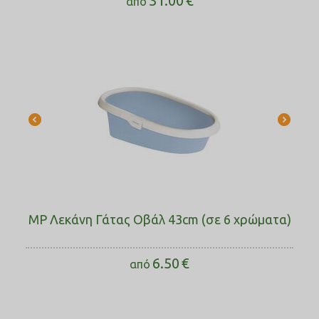
31.00
€
από
MP Λεκάνη Γάτας Οβάλ 43cm (σε 6 χρώματα)
6.50
€
από