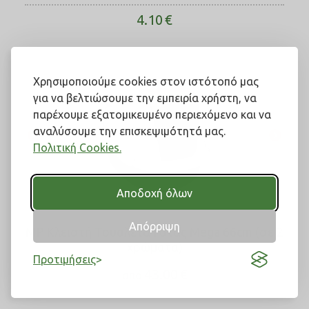
4.10
€
Χρησιμοποιούμε cookies στον ιστότοπό μας
για να βελτιώσουμε την εμπειρία χρήστη, να
παρέχουμε εξατομικευμένο περιεχόμενο και να
αναλύσουμε την επισκεψιμότητά μας.
Πολιτική Cookies.
Αποδοχή όλων
Απόρριψη
MP Κλειστή Τουαλέτα Γάτας Mega 66cm (σε 2
χρώματα)
Προτιμήσεις
43.00
€
από