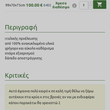
+
Άμεσα
shopping_cart
100.00
€
99x70x75cm
6402
−
διαθέσιμο
Περιγραφή
ιταλικής προέλευσης
από 100% ανακυκλωμένα υλικά
γρήγορο και εύκολο καθάρισμα
σχάρα εξαερισμού
δάπεδο αποστράγγισης
Κριτικές
Αυτό έψαχνα πολύ καιρό κ σε καλή τιμή θέλω να ξέρω
αντέχουν στα κρύα κ στις βροχές αν ναι με ενδιαφέρει
κάπου παρακάτω θα χρειαστώ 2