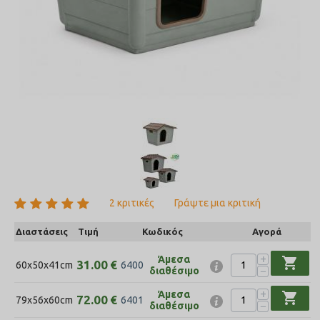
2 κριτικές
Γράψτε μια κριτική
Διαστάσεις
Τιμή
Κωδικός
Αγορά
+
Άμεσα
shopping_cart
31.00
€
60x50x41cm
6400
−
διαθέσιμο
+
Άμεσα
shopping_cart
72.00
€
79x56x60cm
6401
−
διαθέσιμο