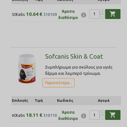
+
Άμεσα
shopping_cart
10.64
€
50tabs
510109
−
διαθέσιμο
Sofcanis Skin & Coat
Συμπλήρωμα για σκύλους για υγιές
δέρμα και λαμπερό τρίχωμα.
Περισσότερα...
Επιλογές
Τιμή
Κωδικός
Αγορά
+
Άμεσα
shopping_cart
18.11
€
60tabs
510110
−
διαθέσιμο