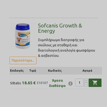
Sofcanis Growth &
Energy
Συμπλήρωμα διατροφής για
σκύλους με σταθερή και
διαιτολογική αναλογία φωσφόρου
& ασβεστίου.
Περισσότερα...
Επιλογές
Τιμή
Κωδικός
Αγορά
+
Άμεσα
shopping_cart
18.65
€
50tabs
510107
−
διαθέσιμο