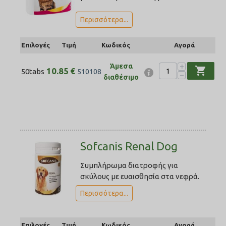
Περισσότερα...
Επιλογές
Τιμή
Κωδικός
Αγορά
+
Άμεσα
shopping_cart
10.85
€
50tabs
510108
−
διαθέσιμο
Sofcanis Renal Dog
Συμπλήρωμα διατροφής για
σκύλους με ευαισθησία στα νεφρά.
Περισσότερα...
Επιλογές
Τιμή
Κωδικός
Αγορά