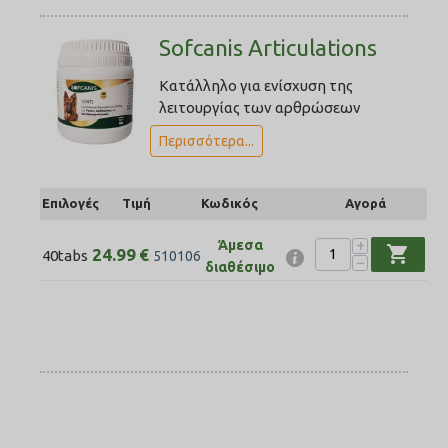
Sofcanis Articulations
Κατάλληλο για ενίσχυση της
λειτουργίας των αρθρώσεων
Περισσότερα...
Επιλογές
Τιμή
Κωδικός
Αγορά
+
Άμεσα
shopping_cart
24.99
€
40tabs
510106
−
διαθέσιμο