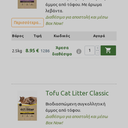
άμμος από τόφου. Με άρωμα
λεβάντα.
Διαθέσιμο για αποστολή και μέσω
Περισσότερα...
Box Now!
Βάρος
Τιμή
Κωδικός
Αγορά
+
Άμεσα
shopping_cart
8.95
€
2.5kg
1286
−
διαθέσιμο
Tofu Cat Litter Classic
Βιοδιασπώμενη συγκολλητική
άμμος από τόφου.
Διαθέσιμο για αποστολή και μέσω
Box Now!