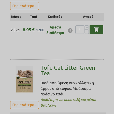
Περισσότερα...
Βάρος
Τιμή
Κωδικός
Αγορά
+
Άμεσα
shopping_cart
8.95
€
2.5kg
1288
−
διαθέσιμο
Tofu Cat Litter Green
Tea
Βιοδιασπώμενη συγκολλητική
άμμος από τόφου. Με άρωμα
πράσινο τσάι.
Διαθέσιμο για αποστολή και μέσω
Περισσότερα...
Box Now!