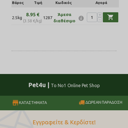
Βάρος
Τιμή
Κωδικός
Αγορά
8.95
€
+
Άμεσα
shopping_cart
2.5kg
1287
−
διαθέσιμο
(
3.58
€
/kg)
Pet4u |
Το No1 Online Pet Shop
ΔΩΡΕΑΝ ΠΑΡΑΔΟΣΗ
ΚΑΤΑΣΤΗΜΑΤΑ
Εγγραφείτε & Κερδίστε!