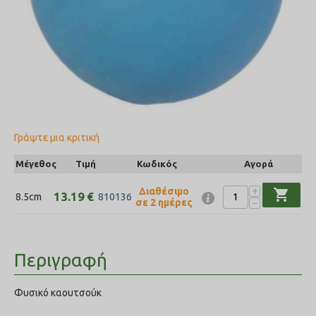
Γράψτε μια κριτική
Μέγεθος
Τιμή
Κωδικός
Αγορά
+
Διαθέσιμο
shopping_cart
13.19
€
8.5cm
810136
−
σε 2 ημέρες
Περιγραφή
Φυσικό καουτσούκ