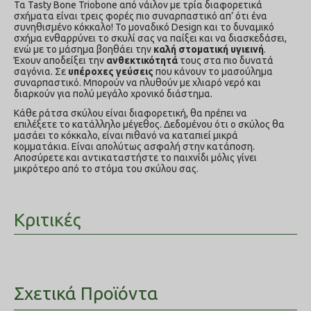
Τα Tasty Bone Triobone από νάιλον με τρία διαφορετικά
σχήματα είναι τρεις φορές πιο συναρπαστικό απ’ ότι ένα
συνηθισμένο κόκκαλο! Το μοναδικό Design και το δυναμικό
σχήμα ενθαρρύνει το σκυλί σας να παίξει και να διασκεδάσει,
ενώ με το μάσημα βοηθάει την
καλή στοματική υγιεινή
.
Έχουν αποδείξει την
ανθεκτικότητά
τους στα πιο δυνατά
σαγόνια. Σε
υπέροχες γεύσεις
που κάνουν το μασούλημα
συναρπαστικό. Μπορούν να πλυθούν με χλιαρό νερό και
διαρκούν για πολύ μεγάλο χρονικό διάστημα.
Κάθε ράτσα σκύλου είναι διαφορετική, θα πρέπει να
επιλέξετε το κατάλληλο μέγεθος. Δεδομένου ότι ο σκύλος θα
μασάει το κόκκαλο, είναι πιθανό να καταπιεί μικρά
κομματάκια. Είναι απολύτως ασφαλή στην κατάποση.
Αποσύρετε και αντικαταστήστε το παιχνίδι μόλις γίνει
μικρότερο από το στόμα του σκύλου σας.
Κριτικές
Σχετικά Προϊόντα