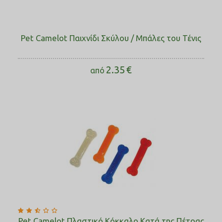
Pet Camelot Παιχνίδι Σκύλου / Μπάλες του Τένις
2.35
€
από
Pet Camelot Πλαστικό Κόκκαλο Κατά της Πέτρας