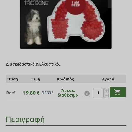
Διασκεδαστικό & Ελκυστικό...
Γεύση
Τιμή
Κωδικός
Αγορά
+
Άμεσα
shopping_cart
19.80
€
Beef
95832
−
διαθέσιμο
Περιγραφή