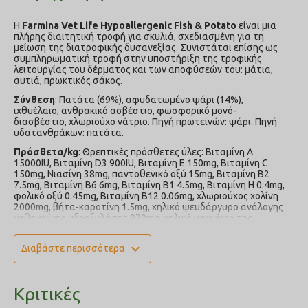
Η
Farmina Vet Life Hypoallergenic Fish & Potato
είναι μια
πλήρης διαιτητική τροφή για σκυλιά, σχεδιασμένη για τη
μείωση της διατροφικής δυσανεξίας. Συνιστάται επίσης ως
συμπληρωματική τροφή στην υποστήριξη της τροφικής
λειτουργίας του δέρματος και των αποφύσεών του: μάτια,
αυτιά, πρωκτικός σάκος.
Σύνθεση
: Πατάτα (69%), αφυδατωμένο ψάρι (14%),
ιχθυέλαιο, ανθρακικό ασβέστιο, φωσφορικό μονό-
διασβέστιο, χλωριούχο νάτριο. Πηγή πρωτεϊνών: ψάρι. Πηγή
υδατανθράκων: πατάτα.
Πρόσθετα/kg
: Θρεπτικές πρόσθετες ύλες: Βιταμίνη Α
15000ΙU, Βιταμίνη D3 900IU, Βιταμίνη Ε 150mg, Βιταμίνη C
150mg, Νιασίνη 38mg, παντοθενικό οξύ 15mg, Βιταμίνη Β2
7.5mg, Βιταμίνη Β6 6mg, Βιταμίνη Β1 4.5mg, Βιταμίνη Η 0.4mg,
φολικό οξύ 0.45mg, Βιταμίνη Β12 0.06mg, χλωριούχος χολίνη
2000mg, βήτα-καροτίνη 1.5mg, χηλικό ψευδάργυρο ανάλογης
μεθειονίνης υδροξυλάσης 970mg, χηλικό μαγγάνιο της
ανάλογης υδροξυλάσης μεθειονίνης 400mg, σιδηρούχα χηλική
ένωση ένυδρου γλυκίνης 185mg, χηλικός χαλκός της ανάλογης
expand_more
Διαβάστε περισσότερα
μεθειονίνης υδροξυλάσης 68mg, σεληνιομεθειονίνη 68mg,
άνυδρο ιωδιούχο ασβέστιο 2.4mg, Ταυρίνη 1000mg.
Αντιοξειδωτικά: εκχυλίσματα πλούσια σε τοκοφερόλες
φυσικής προέλευσης 10mg.
Κριτικές
Αναλυτικές ενώσεις
: Ακατέργαστη πρωτεΐνη 15.50%,