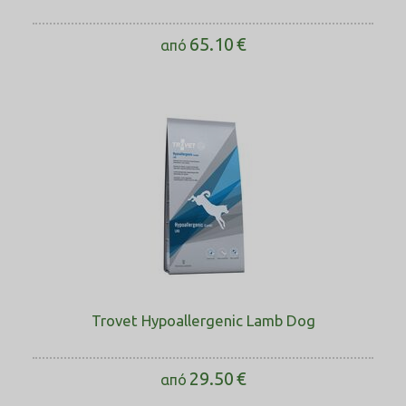
65.10
€
από
Trovet Hypoallergenic Lamb Dog
29.50
€
από