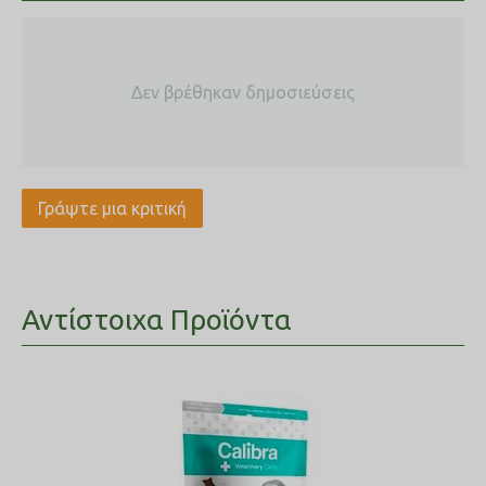
Ακατέργαστα λίπη και έλαια 13.00%, Ακατέργαστη ίνα 1.70%,
Ακατέργαστη τέφρα 7.60%, Ασβέστιο 0.70%, Φώσφορος
0.50%, Νάτριο 0.25%, Κάλιο 1.10%, Μαγνήσιο 0.095%, Ωμέγα-6
λιπαρά οξέα 0.40%, Ωμέγα-3 λιπαρά οξέα 2.20%, ΕΡΑ 0.60%,
DHA 0.83%.
Ενεργειακή αξία
: EM Kcal/Kg 3770 - Mj/Kg 15,77.
Δεν βρέθηκαν δημοσιεύσεις
Γράψτε μια κριτική
Αντίστοιχα Προϊόντα