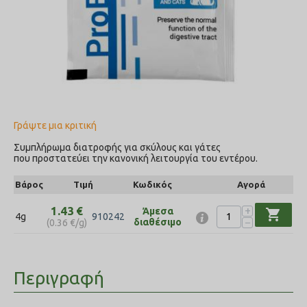
Γράψτε μια κριτική
Συμπλήρωμα διατροφής για σκύλους και γάτες
που προστατεύει την κανονική λειτουργία του εντέρου.
Βάρος
Τιμή
Κωδικός
Αγορά
+
1.43
€
Άμεσα
shopping_cart
4g
910242
−
διαθέσιμο
(
0.36
€
/g)
Περιγραφή