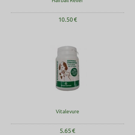
Hairball Relief
10.50
€
Vitalevure
5.65
€