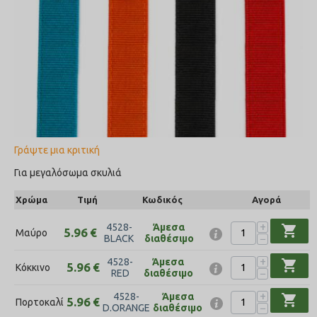
Γράψτε μια κριτική
Για μεγαλόσωμα σκυλιά
Χρώμα
Τιμή
Κωδικός
Αγορά
+
4528-
Άμεσα
shopping_cart
5.96
€
Μαύρο
−
BLACK
διαθέσιμο
+
4528-
Άμεσα
shopping_cart
5.96
€
Κόκκινο
−
RED
διαθέσιμο
+
4528-
Άμεσα
shopping_cart
5.96
€
Πορτοκαλί
−
D.ORANGE
διαθέσιμο