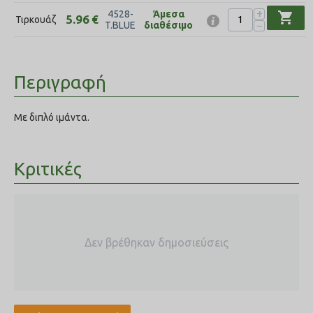
+
4528-
Άμεσα
shopping_cart
5.96
€
Τιρκουάζ
−
T.BLUE
διαθέσιμο
Περιγραφή
Με διπλό ιμάντα.
Κριτικές
Δεν βρέθηκαν δημοσιεύσεις