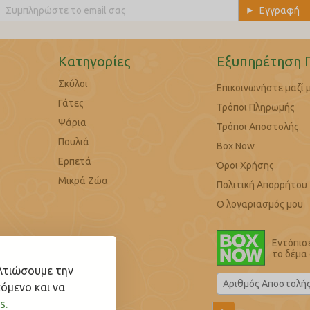
Κατηγορίες
Εξυπηρέτηση 
Σκύλοι
Επικοινωνήστε μαζί 
Γάτες
Τρόποι Πληρωμής
Ψάρια
Τρόποι Αποστολής
Πουλιά
Box Now
Ερπετά
Όροι Χρήσης
Μικρά Ζώα
Πολιτική Απορρήτου
Ο λογαριασμός μου
Εντόπισ
το δέμα
ελτιώσουμε την
όμενο και να
s.