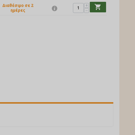
+
Διαθέσιμο σε 2
shopping_cart
−
ημέρες