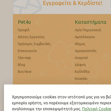
Εγγραφείτε & Κερδίστε!
Pet4u
Καταστήματα
Προφίλ
Αγία Παρασκευή
Θέσεις Εργασίας
Αμπελόκηποι
Χρήσιμες Συμβουλές
Άλιμος
Επικοινωνία
Αργυρούπολη
Site map
Αχαρναί
Blog
Δάφνη
Box Now
Καλλιθέα
Κουκάκι
Νέα Ιωνία
Νέα Χαλκηδόνα
Χρησιμοποιούμε cookies στον ιστότοπό μας για να β
Παλαιό Φάληρο
εμπειρία χρήστη, να παρέχουμε εξατομικευμένο περιεχ
Περιστέρι
αναλύσουμε την επισκεψιμότητά μας.
Πολιτική Cookie