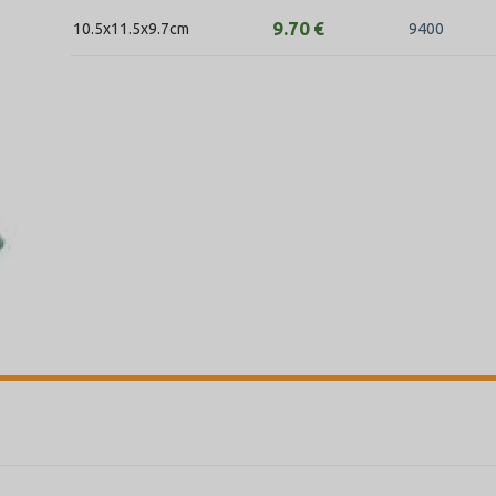
9.70
€
10.5x11.5x9.7cm
9400