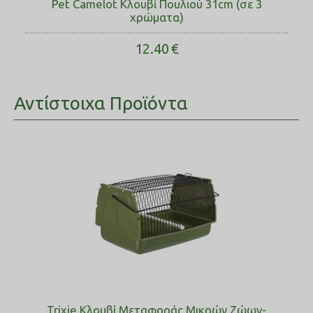
Pet Camelot Κλουβί Πουλιού 31cm (σε 3
χρώματα)
12.40
€
Αντίστοιχα Προϊόντα
Trixie Κλουβί Μεταφοράς Μικρών Ζώων-