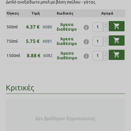
Διπλό ανοξείδωτο μπολ με βάση σκύλου - γάτας.
Όγκος
Τιμή
Κωδικός
Αγορά
+
Άμεσα
shopping_cart
4.37
€
500ml
6080
−
διαθέσιμο
+
Άμεσα
shopping_cart
5.75
€
750ml
6081
−
διαθέσιμο
+
Άμεσα
shopping_cart
8.88
€
1500ml
6082
−
διαθέσιμο
Κριτικές
Δεν βρέθηκαν δημοσιεύσεις