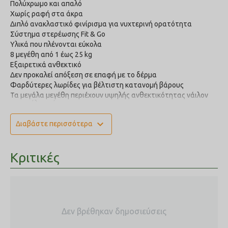
Πολύχρωμο και απαλό
Χωρίς ραφή στα άκρα
Διπλό ανακλαστικό φινίρισμα για νυχτερινή ορατότητα
Σύστημα στερέωσης Fit & Go
Υλικά που πλένονται εύκολα
8 μεγέθη από 1 έως 25 kg
Εξαιρετικά ανθεκτικό
Δεν προκαλεί απόξεση σε επαφή με το δέρμα
Φαρδύτερες λωρίδες για βέλτιστη κατανομή βάρους
Τα μεγάλα μεγέθη περιέχουν υψηλής ανθεκτικότητας νάιλον
για απόλυτη άνεση
expand_more
Διαβάστε περισσότερα
Νούμερο
Διαστάσεις
Βάρος σκύλου
1
30-38cm
0.8-3kg
Κριτικές
2
35-42cm
3-4kg
3
40-46cm
4-5kg
4
44-53cm
5-6kg
5
48-58cm
6-8kg
Δεν βρέθηκαν δημοσιεύσεις
6
53-61cm
7-10kg