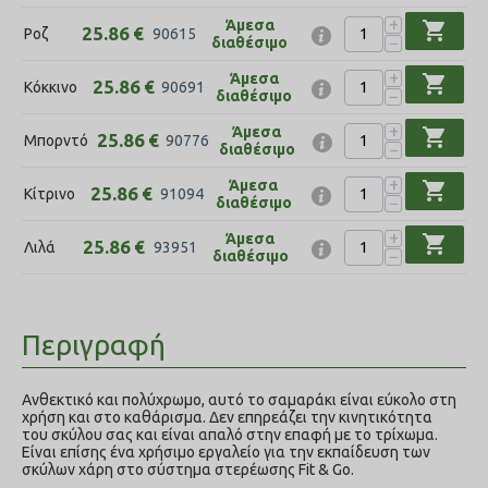
+
Άμεσα
shopping_cart
25.86
€
Ροζ
90615
−
διαθέσιμο
+
Άμεσα
shopping_cart
25.86
€
Κόκκινο
90691
−
διαθέσιμο
+
Άμεσα
shopping_cart
25.86
€
Μπορντό
90776
−
διαθέσιμο
+
Άμεσα
shopping_cart
25.86
€
Κίτρινο
91094
−
διαθέσιμο
+
Άμεσα
shopping_cart
25.86
€
Λιλά
93951
−
διαθέσιμο
Περιγραφή
Ανθεκτικό και πολύχρωμο, αυτό το σαμαράκι είναι εύκολο στη
χρήση και στο καθάρισμα. Δεν επηρεάζει την κινητικότητα
του σκύλου σας και είναι απαλό στην επαφή με το τρίχωμα.
Είναι επίσης ένα χρήσιμο εργαλείο για την εκπαίδευση των
σκύλων χάρη στο σύστημα στερέωσης Fit & Go.