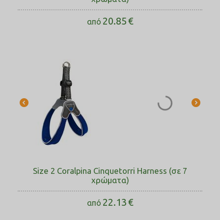
20.85
€
από
Size 2 Coralpina Cinquetorri Harness (σε 7
χρώματα)
22.13
€
από