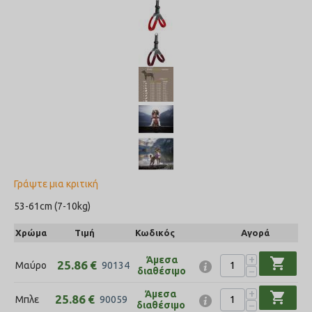
Γράψτε μια κριτική
53-61cm (7-10kg)
Χρώμα
Τιμή
Κωδικός
Αγορά
+
Άμεσα
shopping_cart
25.86
€
Μαύρο
90134
−
διαθέσιμο
+
Άμεσα
shopping_cart
25.86
€
Μπλε
90059
−
διαθέσιμο