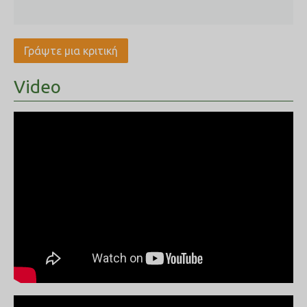
7
59-66cm
10-18kg
8
65-75cm
18-25kg
Γράψτε μια κριτική
Video