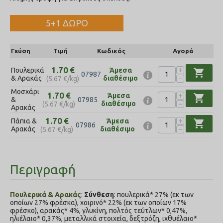
5+1 ΔΩΡΟ
Γεύση
Τιμή
Κωδικός
Αγορά
+
1.70
€
Πουλερικά
Άμεσα
shopping_cart
07987
−
& Αρακάς
διαθέσιμο
(
5.67
€
/kg)
Μοσχάρι
+
1.70
€
Άμεσα
shopping_cart
&
07985
−
διαθέσιμο
(
5.67
€
/kg)
Αρακάς
+
1.70
€
Πάπια &
Άμεσα
shopping_cart
07986
−
Αρακάς
διαθέσιμο
(
5.67
€
/kg)
Περιγραφή
Πουλερικά & Αρακάς
:
Σύνθεση
: πουλερικά* 27% (εκ των
οποίων 27% φρέσκα), χοιρινό* 22% (εκ των οποίων 17%
φρέσκο), αρακάς* 4%, γλυκίνη, πολτός τεύτλων* 0,47%,
ηλιέλαιο* 0,37%, μεταλλικά στοιχεία, δεξτρόζη, ιχθυέλαιο*