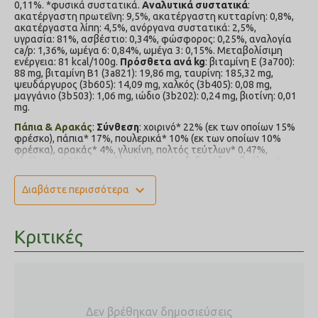
0,11%. *φυσικά συστατικά.
Αναλυτικά συστατικά
:
ακατέργαστη πρωτεΐνη: 9,5%, ακατέργαστη κυτταρίνη: 0,8%,
ακατέργαστα λίπη: 4,5%, ανόργανα συστατικά: 2,5%,
υγρασία: 81%, ασβέστιο: 0,34%, φώσφορος: 0,25%, αναλογία
ca/p: 1,36%, ωμέγα 6: 0,84%, ωμέγα 3: 0,15%. Μεταβολίσιμη
ενέργεια: 81 kcal/100g.
Πρόσθετα ανά kg
: βιταμίνη E (3a700):
88 mg, βιταμίνη B1 (3a821): 19,86 mg, ταυρίνη: 185,32 mg,
ψευδάργυρος (3b605): 14,09 mg, χαλκός (3b405): 0,08 mg,
μαγγάνιο (3b503): 1,06 mg, ιώδιο (3b202): 0,24 mg, βιοτίνη: 0,01
mg.
Πάπια & Αρακάς
:
Σύνθεση
: χοιρινό* 22% (εκ των οποίων 15%
φρέσκο), πάπια* 17%, πουλερικά* 10% (εκ των οποίων 10%
φρέσκα), αρακάς* 4%, γλυκίνη, πολτός τεύτλων* 0,47%,
ηλιέλαιο* 0,37%, μεταλλικά στοιχεία, δεξτρόζη, ιχθυέλαιο*
0,11%. *φυσικά συστατικά.
Αναλυτικά συστατικά
:
ακατέργαστη πρωτεΐνη: 9,5%, ακατέργαστη κυτταρίνη: 0,8%,
expand_more
Διαβάστε περισσότερα
ακατέργαστα λίπη: 4,5%, ανόργανα συστατικά: 2,5%,
υγρασία: 81%, ασβέστιο: 0,34%, φώσφορος: 0,25%, αναλογία
ca/p: 1,36%, ωμέγα 6: 0,84%, ωμέγα 3: 0,15%. Μεταβολίσιμη
ενέργεια: 81 kcal/100g.
Πρόσθετα ανά kg
: βιταμίνη E (3a700):
Κριτικές
88 mg, βιταμίνη B1 (3a821): 19,86 mg, ταυρίνη: 185,32 mg,
ψευδάργυρος (3b605): 14,09 mg, χαλκός (3b405): 0,08 mg,
μαγγάνιο (3b503): 1,06 mg, ιώδιο (3b202): 0,24 mg, βιοτίνη: 0,01
mg
Μοσχάρι & Αρακάς
:
Σύνθεση
: πουλερικά* 27% (εκ των
οποίων 27% φρέσκα), μοσχάρι* 16% (εκ των οποίων 11%
Δεν βρέθηκαν δημοσιεύσεις
φρέσκο), χοιρινό* 6% (εκ των οποίων 6% φρέσκο), αρακάς*