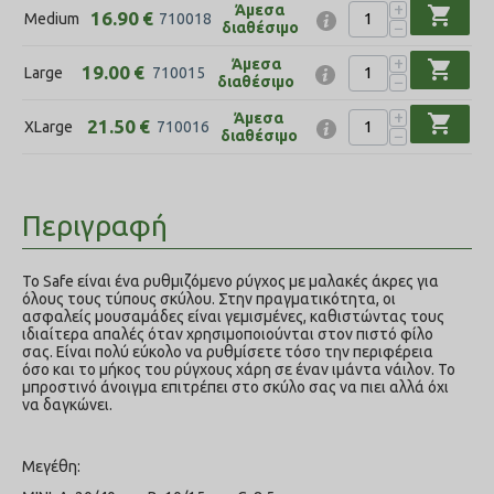
+
Άμεσα
shopping_cart
16.90
€
Medium
710018
−
διαθέσιμο
+
Άμεσα
shopping_cart
19.00
€
Large
710015
−
διαθέσιμο
+
Άμεσα
shopping_cart
21.50
€
XLarge
710016
−
διαθέσιμο
Περιγραφή
Το Safe είναι ένα ρυθμιζόμενο ρύγχος με μαλακές άκρες για
όλους τους τύπους σκύλου. Στην πραγματικότητα, οι
ασφαλείς μουσαμάδες είναι γεμισμένες, καθιστώντας τους
ιδιαίτερα απαλές όταν χρησιμοποιούνται στον πιστό φίλο
σας. Είναι πολύ εύκολο να ρυθμίσετε τόσο την περιφέρεια
όσο και το μήκος του ρύγχους χάρη σε έναν ιμάντα νάιλον. Το
μπροστινό άνοιγμα επιτρέπει στο σκύλο σας να πιει αλλά όχι
να δαγκώνει.
Μεγέθη: