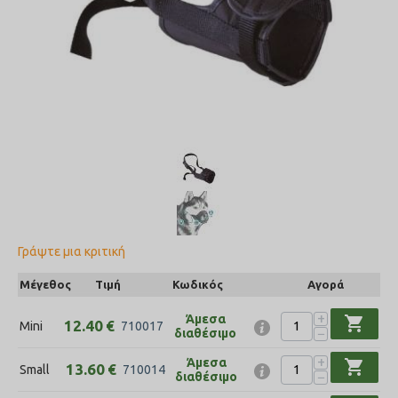
Γράψτε μια κριτική
Μέγεθος
Τιμή
Κωδικός
Αγορά
+
Άμεσα
shopping_cart
12.40
€
Mini
710017
−
διαθέσιμο
+
Άμεσα
shopping_cart
13.60
€
Small
710014
−
διαθέσιμο