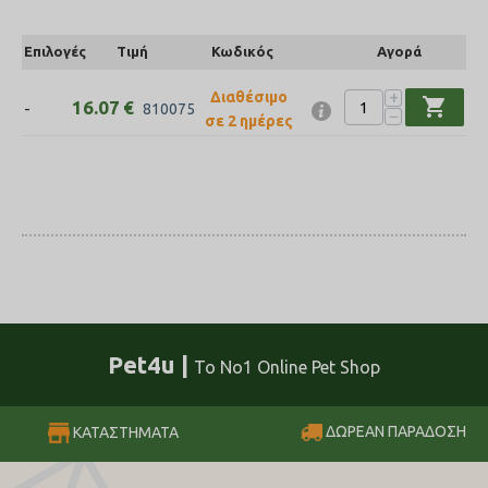
Επιλογές
Τιμή
Κωδικός
Αγορά
+
Διαθέσιμο
shopping_cart
16.07
€
-
810075
−
σε 2 ημέρες
Pet4u |
Το No1 Online Pet Shop
ΔΩΡΕΑΝ ΠΑΡΑΔΟΣΗ
ΚΑΤΑΣΤΗΜΑΤΑ