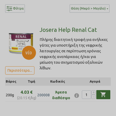
Φίλτρα
Θέση (Μικρό > Μεγάλο)
Josera Help Renal Cat
Πλήρης διαιτητική τροφή για ενήλικες
γάτες για υποστήριξη της νεφρικής
λειτουργίας σε περίπτωση χρόνιας
νεφρικής ανεπάρκειας ή/και για
μείωση του σχηματισμού οξαλικών
λίθων.
Περισσότερα...
Βάρος
Τιμή
Κωδικός
Αγορά
4.03
€
+
Άμεσα
shopping_cart
200g
200008
−
(
20.15
€
/kg)
διαθέσιμο