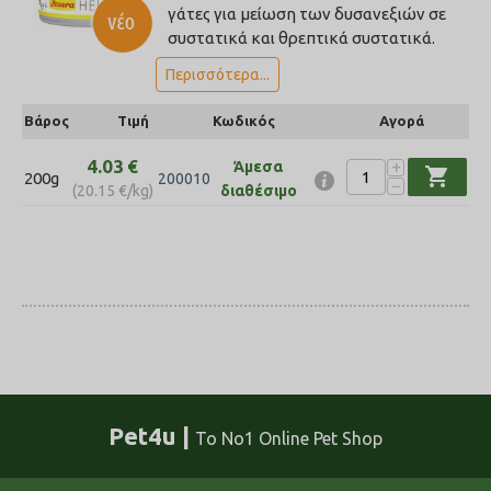
γάτες για μείωση των δυσανεξιών σε
συστατικά και θρεπτικά συστατικά.
Περισσότερα...
Βάρος
Τιμή
Κωδικός
Αγορά
4.03
€
+
Άμεσα
shopping_cart
200g
200010
−
(
20.15
€
/kg)
διαθέσιμο
Pet4u |
Το No1 Online Pet Shop