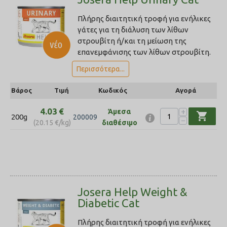
Πλήρης διαιτητική τροφή για ενήλικες
γάτες για τη διάλυση των λίθων
στρουβίτη ή/και τη μείωση της
επανεμφάνισης των λίθων στρουβίτη.
Περισσότερα...
Βάρος
Τιμή
Κωδικός
Αγορά
4.03
€
+
Άμεσα
shopping_cart
200g
200009
−
(
20.15
€
/kg)
διαθέσιμο
Josera Help Weight &
Diabetic Cat
Πλήρης διαιτητική τροφή για ενήλικες