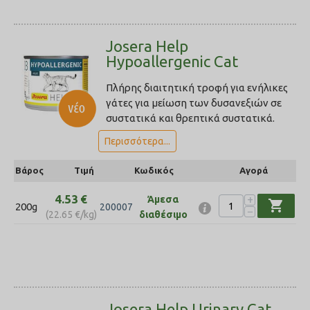
Josera Help
Hypoallergenic Cat
Πλήρης διαιτητική τροφή για ενήλικες
γάτες για μείωση των δυσανεξιών σε
συστατικά και θρεπτικά συστατικά.
Περισσότερα...
Βάρος
Τιμή
Κωδικός
Αγορά
4.53
€
+
Άμεσα
shopping_cart
200g
200007
−
(
22.65
€
/kg)
διαθέσιμο
Josera Help Urinary Cat