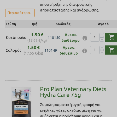
υποστήριξη της διατροφικής
αποκατάστασης και ανάρρωσης.
Περισσότερα...
Γεύση
Τιμή
Κωδικός
Αγορά
1.50
€
+
Άμεσα
shopping_cart
Κοτόπουλο
110150
−
(
17.65
€
/kg)
διαθέσιμο
1.50
€
+
Άμεσα
shopping_cart
Σολομός
110149
−
(
17.65
€
/kg)
διαθέσιμο
Pro Plan Veterinary Diets
Hydra Care 75g
Συμπληρωματική υγρή τροφή για
ενήλικες γάτες σχεδιασμένη για να
αυξάνεται η πρόσληψη νερού και η