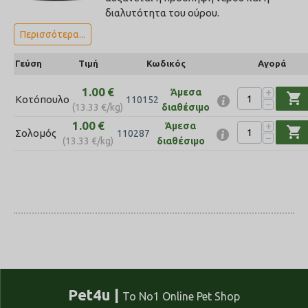
διαλυτότητα του ούρου.
Περισσότερα...
Γεύση
Τιμή
Κωδικός
Αγορά
1.00
€
+
Άμεσα
shopping_cart
Κοτόπουλο
110152
−
(
13.33
€
/kg)
διαθέσιμο
1.00
€
+
Άμεσα
shopping_cart
Σολομός
110287
−
(
13.33
€
/kg)
διαθέσιμο
Pet4u |
Το No1 Online Pet Shop