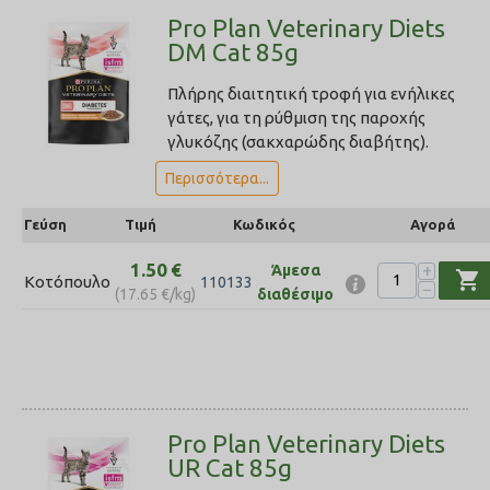
Pro Plan Veterinary Diets
DM Cat 85g
Πλήρης διαιτητική τροφή για ενήλικες
γάτες, για τη ρύθμιση της παροχής
γλυκόζης (σακχαρώδης διαβήτης).
Περισσότερα...
Γεύση
Τιμή
Κωδικός
Αγορά
1.50
€
+
Άμεσα
shopping_cart
Κοτόπουλο
110133
−
(
17.65
€
/kg)
διαθέσιμο
Pro Plan Veterinary Diets
UR Cat 85g