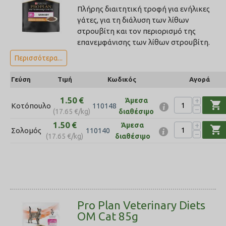
Πλήρης διαιτητική τροφή για ενήλικες
γάτες, για τη διάλυση των λίθων
στρουβίτη και τον περιορισμό της
επανεμφάνισης των λίθων στρουβίτη.
Περισσότερα...
Γεύση
Τιμή
Κωδικός
Αγορά
1.50
€
+
Άμεσα
shopping_cart
Κοτόπουλο
110148
−
(
17.65
€
/kg)
διαθέσιμο
1.50
€
+
Άμεσα
shopping_cart
Σολομός
110140
−
(
17.65
€
/kg)
διαθέσιμο
Pro Plan Veterinary Diets
OM Cat 85g