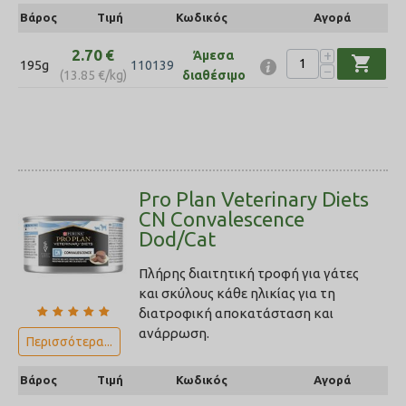
Βάρος
Τιμή
Κωδικός
Αγορά
2.70
€
+
Άμεσα
shopping_cart
195g
110139
−
(
13.85
€
/kg)
διαθέσιμο
Pro Plan Veterinary Diets
CN Convalescence
Dod/Cat
Πλήρης διαιτητική τροφή για γάτες
και σκύλους κάθε ηλικίας για τη
διατροφική αποκατάσταση και
ανάρρωση.
Περισσότερα...
Βάρος
Τιμή
Κωδικός
Αγορά