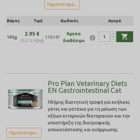
Περισσότερα...
Βάρος
Τιμή
Κωδικός
Αγορά
2.95
€
+
Άμεσα
shopping_cart
195g
110147
−
(
15.13
€
/kg)
διαθέσιμο
Pro Plan Veterinary Diets
EN Gastrointestinal Cat
Πλήρης διαιτητική τροφή για ενήλικες
γάτες και γατάκια για τη μείωση των
οξέων εντερικών διαταραχών και την
υποστήριξη της διατροφικής
αποκατάστασης και ανάρρωσης.
Περισσότερα...