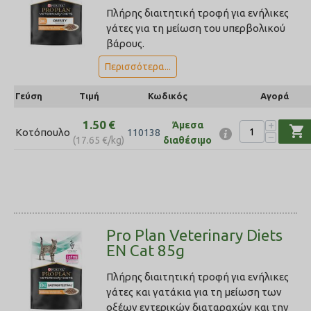
Πλήρης διαιτητική τροφή για ενήλικες
γάτες για τη μείωση του υπερβολικού
βάρους.
Περισσότερα...
Γεύση
Τιμή
Κωδικός
Αγορά
1.50
€
+
Άμεσα
shopping_cart
Κοτόπουλο
110138
−
(
17.65
€
/kg)
διαθέσιμο
Pro Plan Veterinary Diets
EN Cat 85g
Πλήρης διαιτητική τροφή για ενήλικες
γάτες και γατάκια για τη μείωση των
οξέων εντερικών διαταραχών και την