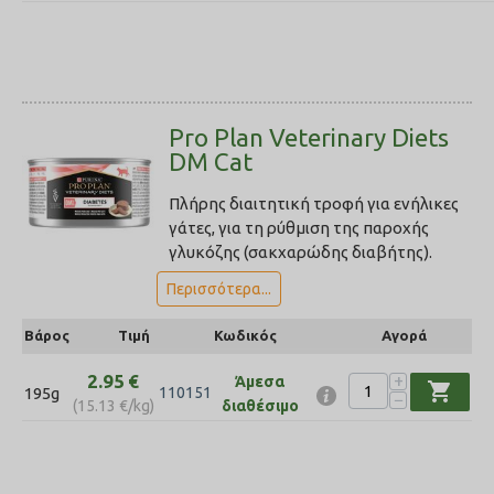
Pro Plan Veterinary Diets
DM Cat
Πλήρης διαιτητική τροφή για ενήλικες
γάτες, για τη ρύθμιση της παροχής
γλυκόζης (σακχαρώδης διαβήτης).
Περισσότερα...
Βάρος
Τιμή
Κωδικός
Αγορά
2.95
€
+
Άμεσα
shopping_cart
195g
110151
−
(
15.13
€
/kg)
διαθέσιμο