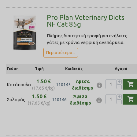
Pro Plan Veterinary Diets
NF Cat 85g
Πλήρης διαιτητική τροφή για ενήλικες
γάτες με χρόνια νεφρική ανεπάρκεια.
Περισσότερα...
Γεύση
Τιμή
Κωδικός
Αγορά
1.50
€
+
Άμεσα
shopping_cart
Κοτόπουλο
110145
−
(
17.65
€
/kg)
διαθέσιμο
1.50
€
+
Άμεσα
shopping_cart
Σολομός
110146
−
(
17.65
€
/kg)
διαθέσιμο