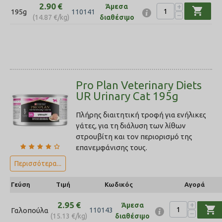
2.90
€
+
Άμεσα
shopping_cart
195g
110141
−
(
14.87
€
/kg)
διαθέσιμο
Pro Plan Veterinary Diets
UR Urinary Cat 195g
Πλήρης διαιτητική τροφή για ενήλικες
γάτες, για τη διάλυση των λίθων
στρουβίτη και τον περιορισμό της
επανεμφάνισης τους.
Περισσότερα...
Γεύση
Τιμή
Κωδικός
Αγορά
2.95
€
+
Άμεσα
shopping_cart
Γαλοπούλα
110143
−
(
15.13
€
/kg)
διαθέσιμο