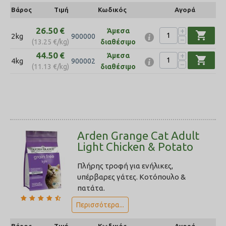
Βάρος
Τιμή
Κωδικός
Αγορά
26.50
€
+
Άμεσα
shopping_cart
2kg
900000
−
(
13.25
€
/kg)
διαθέσιμο
44.50
€
+
Άμεσα
shopping_cart
4kg
900002
−
(
11.13
€
/kg)
διαθέσιμο
Arden Grange Cat Adult
Light Chicken & Potato
Πλήρης τροφή για ενήλικες,
υπέρβαρες γάτες. Κοτόπουλο &
πατάτα.
Περισσότερα...
Βάρος
Τιμή
Κωδικός
Αγορά