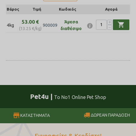
Βάρος
Τιμή
Κωδικός
Αγορά
53.00
€
+
Άμεσα
shopping_cart
4kg
900009
−
(
13.25
€
/kg)
διαθέσιμο
Pet4u |
Το No1 Online Pet Shop
ΔΩΡΕΑΝ ΠΑΡΑΔΟΣΗ
ΚΑΤΑΣΤΗΜΑΤΑ
Εγγραφείτε & Κερδίστε!