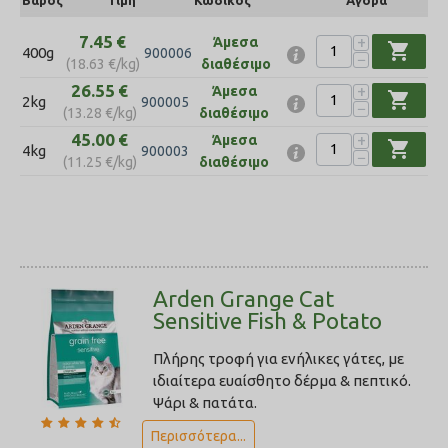
7.45
€
+
Άμεσα
shopping_cart
400g
900006
−
(
18.63
€
/kg)
διαθέσιμο
26.55
€
+
Άμεσα
shopping_cart
2kg
900005
−
(
13.28
€
/kg)
διαθέσιμο
45.00
€
+
Άμεσα
shopping_cart
4kg
900003
−
(
11.25
€
/kg)
διαθέσιμο
Arden Grange Cat
Sensitive Fish & Potato
Πλήρης τροφή για ενήλικες γάτες, με
ιδιαίτερα ευαίσθητο δέρμα & πεπτικό.
Ψάρι & πατάτα.
Περισσότερα...