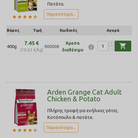
Πατάτα.
Περισσότερα...
Βάρος
Τιμή
Κωδικός
Αγορά
7.45
€
+
Άμεσα
shopping_cart
400g
900008
−
(
18.63
€
/kg)
διαθέσιμο
Arden Grange Cat Adult
Chicken & Potato
Πλήρης τροφή για ενήλικες γάτες.
Κοτόπουλο & πατάτα.
Περισσότερα...