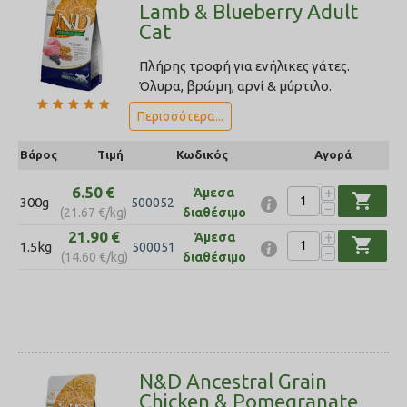
Lamb & Blueberry Adult
Cat
Πλήρης τροφή για ενήλικες γάτες.
Όλυρα, βρώμη, αρνί & μύρτιλο.
Περισσότερα...
Βάρος
Τιμή
Κωδικός
Αγορά
6.50
€
+
Άμεσα
shopping_cart
300g
500052
−
(
21.67
€
/kg)
διαθέσιμο
21.90
€
+
Άμεσα
shopping_cart
1.5kg
500051
−
(
14.60
€
/kg)
διαθέσιμο
N&D Ancestral Grain
Chicken & Pomegranate