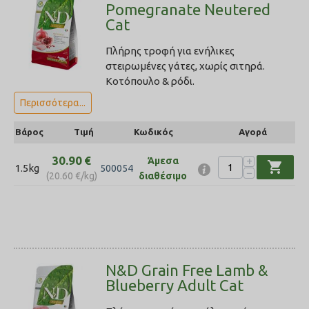
Pomegranate Neutered
Cat
Πλήρης τροφή για ενήλικες
στειρωμένες γάτες, χωρίς σιτηρά.
Κοτόπουλο & ρόδι.
Περισσότερα...
Βάρος
Τιμή
Κωδικός
Αγορά
30.90
€
+
Άμεσα
shopping_cart
1.5kg
500054
−
(
20.60
€
/kg)
διαθέσιμο
N&D Grain Free Lamb &
Blueberry Adult Cat