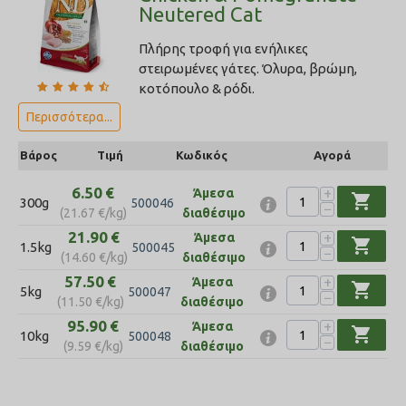
Neutered Cat
Πλήρης τροφή για ενήλικες
στειρωμένες γάτες. Όλυρα, βρώμη,
κοτόπουλο & ρόδι.
Περισσότερα...
Βάρος
Τιμή
Κωδικός
Αγορά
6.50
€
+
Άμεσα
shopping_cart
300g
500046
−
(
21.67
€
/kg)
διαθέσιμο
21.90
€
+
Άμεσα
shopping_cart
1.5kg
500045
−
(
14.60
€
/kg)
διαθέσιμο
57.50
€
+
Άμεσα
shopping_cart
5kg
500047
−
(
11.50
€
/kg)
διαθέσιμο
95.90
€
+
Άμεσα
shopping_cart
10kg
500048
−
(
9.59
€
/kg)
διαθέσιμο