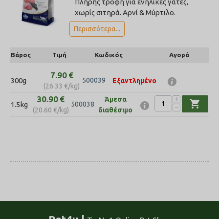
Πλήρης τροφή για ενήλικες γάτες,
χωρίς σιτηρά. Αρνί & Μύρτιλο.
Περισσότερα...
Βάρος
Τιμή
Κωδικός
Αγορά
7.90
€
300g
500039
Εξαντλημένο
(
26.33
€
/kg)
30.90
€
+
Άμεσα
shopping_cart
1.5kg
500038
−
(
20.60
€
/kg)
διαθέσιμο