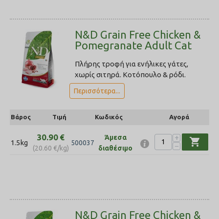
N&D Grain Free Chicken &
Pomegranate Adult Cat
Πλήρης τροφή για ενήλικες γάτες,
χωρίς σιτηρά. Κοτόπουλο & ρόδι.
Περισσότερα...
Βάρος
Τιμή
Κωδικός
Αγορά
30.90
€
+
Άμεσα
shopping_cart
1.5kg
500037
−
(
20.60
€
/kg)
διαθέσιμο
N&D Grain Free Chicken &