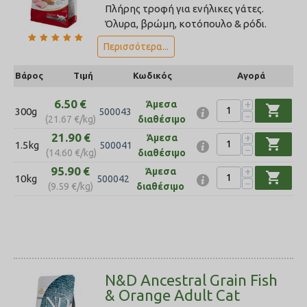
Πλήρης τροφή για ενήλικες γάτες.
Όλυρα, βρώμη, κοτόπουλο & ρόδι.
Περισσότερα...
Βάρος
Τιμή
Κωδικός
Αγορά
6.50
€
+
Άμεσα
shopping_cart
300g
500043
−
(
21.67
€
/kg)
διαθέσιμο
21.90
€
+
Άμεσα
shopping_cart
1.5kg
500041
−
(
14.60
€
/kg)
διαθέσιμο
95.90
€
+
Άμεσα
shopping_cart
10kg
500042
−
(
9.59
€
/kg)
διαθέσιμο
N&D Ancestral Grain Fish
& Orange Adult Cat