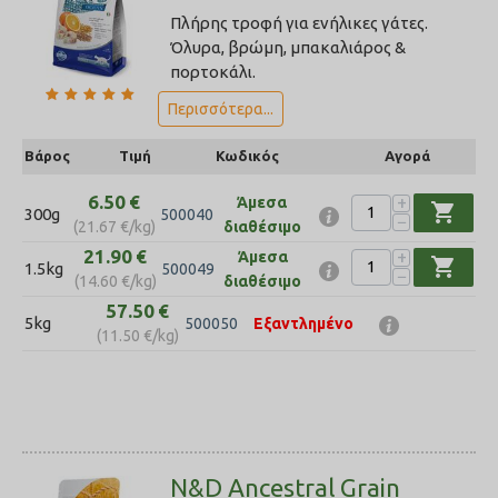
Πλήρης τροφή για ενήλικες γάτες.
Όλυρα, βρώμη, μπακαλιάρος &
πορτοκάλι.
Περισσότερα...
Βάρος
Τιμή
Κωδικός
Αγορά
6.50
€
+
Άμεσα
shopping_cart
300g
500040
−
(
21.67
€
/kg)
διαθέσιμο
21.90
€
+
Άμεσα
shopping_cart
1.5kg
500049
−
(
14.60
€
/kg)
διαθέσιμο
57.50
€
5kg
500050
Εξαντλημένο
(
11.50
€
/kg)
N&D Ancestral Grain