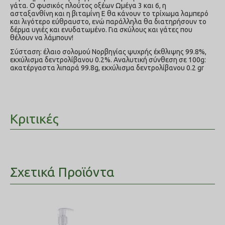
γάτα. Ο φυσικός πλούτος οξέων Ωµέγα 3 και 6, η
ασταξανθίνη και η βιταµίνη Ε θα κάνουν το τρίχωµα λαµπερό
και λιγότερο εύθραυστο, ενώ παράλληλα θα διατηρήσουν το
δέρµα υγιές και ενυδατωµένο. Για σκύλους και γάτες που
θέλουν να λάµπουν!
Σύσταση: έλαιο σολοµού Νορβηγίας ψυχρής έκθλιψης 99.8%,
εκχύλισµα δεντρολίβανου 0.2%. Αναλυτική σύνθεση σε 100g:
ακατέργαστα λιπαρά 99.8g, εκχύλισµα δεντρολίβανου 0.2 gr
Κριτικές
Σχετικά Προϊόντα