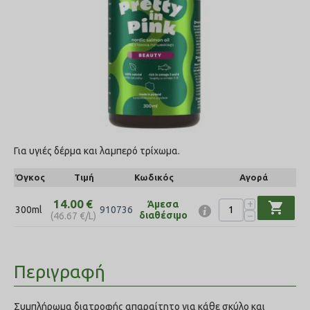
Για υγιές δέρµα και λαμπερό τρίχωµα.
Όγκος
Τιμή
Κωδικός
Αγορά
+
14.00
€
Άμεσα
shopping_cart
300ml
910736
−
διαθέσιμο
(
46.67
€
/L)
Περιγραφή
Συµπλήρωµα διατροφής απαραίτητο για κάθε σκύλο και