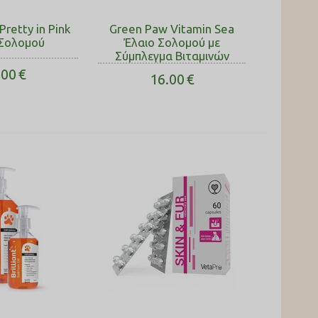
retty in Pink
Green Paw Vitamin Sea
 Σολοµού
Έλαιο Σολοµού με
Σύμπλεγμα Βιταμινών
.00
€
16.00
€