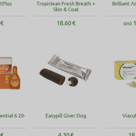
tPlus
Tropiclean Fresh Breath +
Brilliant 
Skin & Coat
€
18.60
€
1
από
ntial 6 20-
Easypill Giver Dog
Viacu
€
4.30
€
18