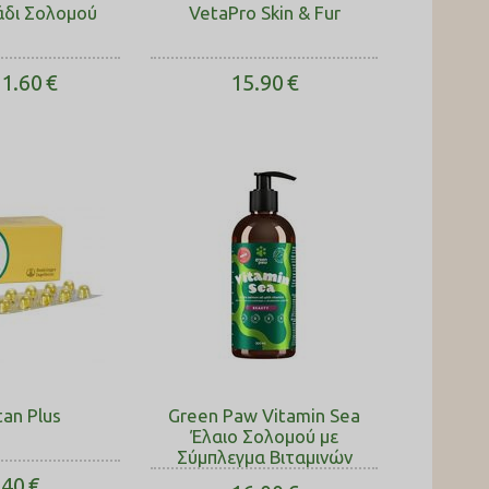
Λάδι Σολομού
VetaPro Skin & Fur
1.60
€
15.90
€
tan Plus
Green Paw Vitamin Sea
Έλαιο Σολοµού με
Σύμπλεγμα Βιταμινών
.40
€