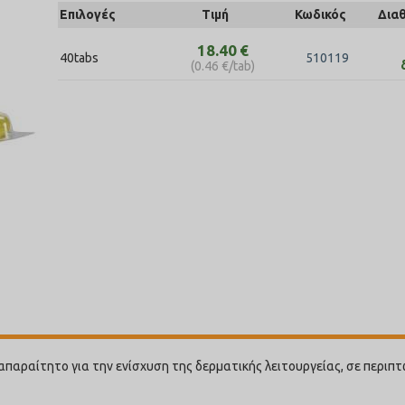
Επιλογές
Τιμή
Κωδικός
Δια
18.40
€
40tabs
510119
(
0.46
€
/tab)
 απαραίτητο για την ενίσχυση της δερματικής λειτουργείας, σε περ