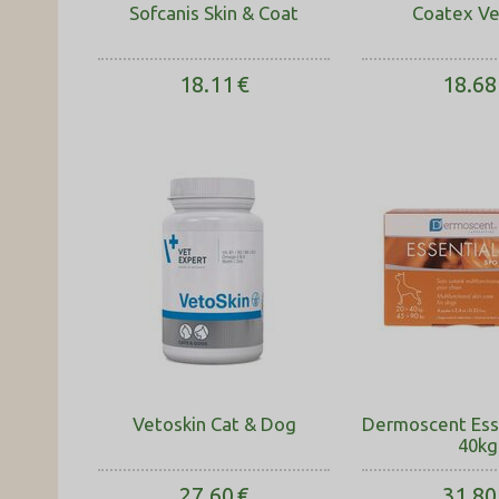
Sofcanis Skin & Coat
Coatex Ve
18.11
€
18.68
Vetoskin Cat & Dog
Dermoscent Esse
40kg
27.60
€
31.80