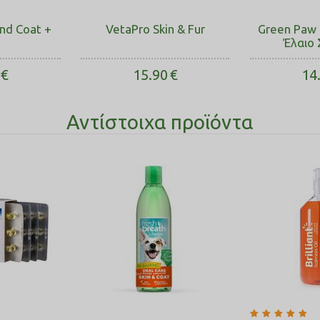
and Coat +
VetaPro Skin & Fur
Green Paw P
Έλαιο
€
15.90
€
14
Αντίστοιχα προϊόντα