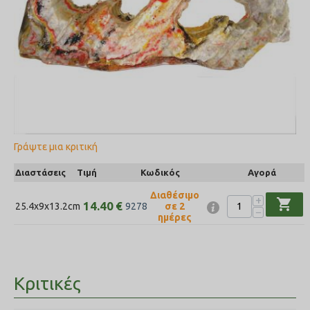
Γράψτε μια κριτική
Διαστάσεις
Τιμή
Κωδικός
Αγορά
Διαθέσιμο
+
shopping_cart
14.40
€
25.4x9x13.2cm
σε 2
9278
−
ημέρες
Κριτικές