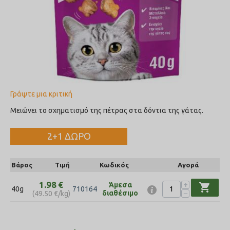
Γράψτε μια κριτική
Μειώνει το σχηματισμό της πέτρας στα δόντια της γάτας.
2+1 ΔΩΡΟ
Βάρος
Τιμή
Κωδικός
Αγορά
+
1.98
€
Άμεσα
shopping_cart
40g
710164
−
διαθέσιμο
(
49.50
€
/kg)