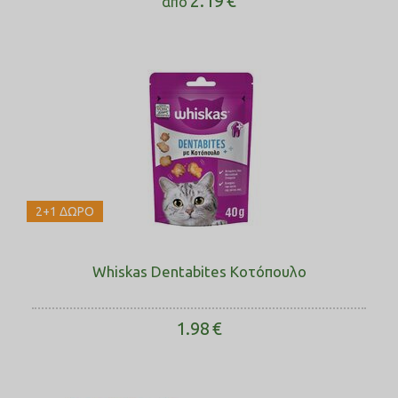
2.19
€
από
2+1 ΔΩΡΟ
Whiskas Dentabites Κοτόπουλο
1.98
€