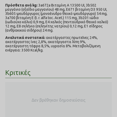
Πρόσθετα ανά kg:
3a672a Βιταμίνη A 13500 UI, 3b502
μαγγάνιο (οξείδιο μαγγανίου) 48 mg, E671
β
ιταμίνη D3 950 UI,
3b605 ψευδάργυρος (μονοένυδρο θειικό ψευδάργυρο) 54 mg,
3a700
β
ιταμίνη E (t. r. alfa toc. Acet.)
115 mg, 3b201 ιώδιο
(ιωδιούχο κάλιο) 0,9 mg, E4 χαλκός (πενταϋδρικό θειικό χαλκό)
12 mg, E8 σελήνιο (σεληνίτης νατρίου) 0,12 mg, E1
σ
ίδηρος
(ανθρακικού σιδήρου) 24 mg.
Αναλυτικά συστατικά:
α
κατέργαστες πρωτεΐνες 24%
,
α
κατέργαστες ίνες 2,8%
, α
κατέργαστα λίπη 9%
,
α
κατέργαστη τέφρα 8,5%
, υγρασία 8%.
Μεταβολιζόμενη
ενέργεια: 3500 Kcal/kg.
Κριτικές
Δεν βρέθηκαν δημοσιεύσεις