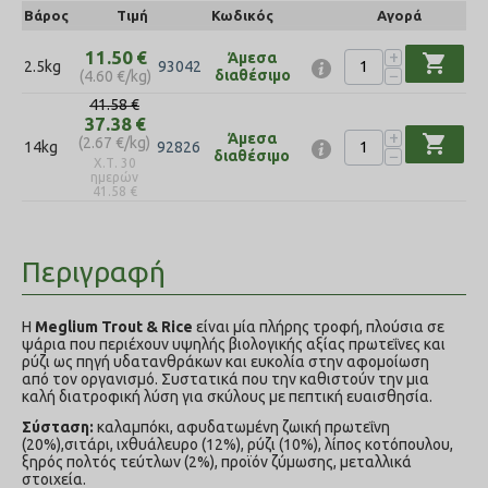
Βάρος
Τιμή
Κωδικός
Αγορά
+
11.50
€
Άμεσα
shopping_cart
2.5kg
93042
−
διαθέσιμο
(
4.60
€
/kg)
41.58
€
37.38
€
+
Άμεσα
shopping_cart
(
2.67
€
/kg)
14kg
92826
−
διαθέσιμο
Χ.Τ. 30
ημερών
41.58
€
Περιγραφή
Η
Meglium Trout
&
Rice
είναι μία πλήρης τροφή, πλούσια σε
ψάρια που περιέχουν υψηλής βιολογικής αξίας πρωτεΐνες και
ρύζι ως πηγή υδατανθράκων και ευκολία στην αφομοίωση
από τον οργανισμό. Συστατικά που την καθιστούν την μια
καλή διατροφική λύση για σκύλους με πεπτική ευαισθησία.
Σύσταση:
καλαμπόκι
,
α
φυδατωμ
ένη ζωική πρωτεΐνη
(20%),
σιτάρι
, ιχθυ
άλ
ευρο (12%),
ρύζι
(10%),
λίπος κοτόπουλου
,
ξηρός πολτός τεύτλων
(2%),
προϊόν ζύμωσης
,
μεταλλικά
στοιχεία
.