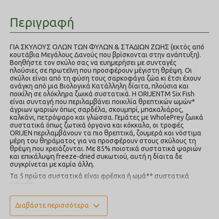
Περιγραφή
ΓΙΑ ΣΚΥΛΟΥΣ ΟΛΩΝ ΤΩΝ ΦΥΛΩΝ & ΣΤΑΔΙΩΝ ΖΩΗΣ (εκτός από
κουτάβια Μεγάλους Δανούς που βρίσκονται στην ανάπτυξη).
Βοηθήστε τον σκύλο σας να ευημερήσει με συνταγές
πλούσιες σε πρωτεΐνη που προσφέρουν μέγιστη θρέψη. Οι
σκύλοι είναι από τη φύση τους σαρκοφάγα ζώα κι έτσι έχουν
ανάγκη από μια Βιολογικά Κατάλληλη δίαιτα, πλούσια και
ποικίλη σε ολόκληρα ζωικά συστατικά. H ORIJENTM Six Fish
είναι συνταγή που περιλαμβάνει ποικιλία θρεπτικών ωμών*
άγριων ψαριών όπως σαρδέλα, σκουμπρί, μπακαλιάρος,
καλκάνι, πετρόψαρο και γλώσσα. Γεμάτες με WholePrey ζωικά
συστατικά όπως ζωτικά όργανα και κόκκαλο, οι τροφές
ORIJEN περιλαμβάνουν τα πιο θρεπτικά, ζουμερά και νόστιμα
μέρη του θηράματος για να προσφέρουν στους σκύλους τη
θρέψη που χρειάζονται. Με 85% ποιοτικά συστατικά ψαριών
και επικάλυψη freeze-dried συκωτιού, αυτή η δίαιτα δε
συγκρίνεται με καμία άλλη.
Τα 5 πρώτα συστατικά είναι φρέσκα ή ωμά** συστατικά
ψαριών.
85%* ποιοτικά συστατικά πουλερικών και ψαριών, που
αποτελούν μια ασύγκριτη πηγή απαραίτητων πρωτεϊνών,
expand_more
Διαβάστε περισσότερα
βιταμινών και μεταλλικών στοιχείων