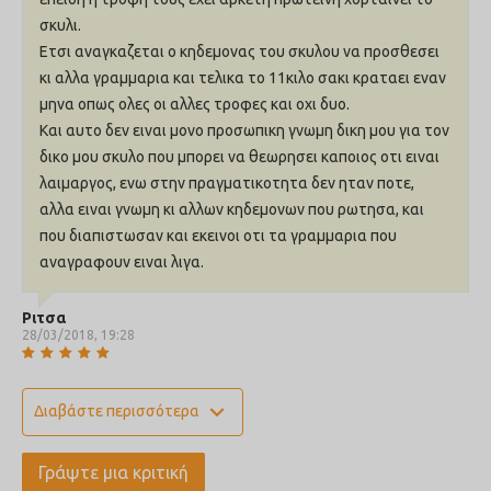
Φρέσκα Ολόκληρα Μήλα, Φρέσκα Ολόκληρα Αχλάδια,
σκυλι.
Αποξηραμένη Ρίζα Πικραλίδας, Φρέσκο Kale, Φρέσκο Σπανάκι,
Φρέσκα Φύλλα Παντζαριού, Φρέσκα Φύλλα Γογγυλιού,
Ετσι αναγκαζεται ο κηδεμονας του σκυλου να προσθεσει
Ολόκληρα Κράνμπερι, Ολόκληρα Μύρτιλα, Ολόκληρα Μούρα
κι αλλα γραμμαρια και τελικα το 11κιλο σακι κραταει εναν
Saskatoon, Κουρκουμάς, Γαϊδουράγκαθο, Ρίζα Λάππας,
Λεβάντα, Ρίζα Μολόχας, Καρποί Τριανταφυλλιάς.
μηνα οπως ολες οι αλλες τροφες και οχι δυο.
ΠΡΟΣΘΕΤΑ (ανά kg)
: Τεχνολογικά πρόσθετα: Εκχύλισμα
Και αυτο δεν ειναι μονο προσωπικη γνωμη δικη μου για τον
τοκοφερόλης από φυτικά έλαια: 121mg, Κιτρικό οξύ: 40mg.
δικο μου σκυλο που μπορει να θεωρησει καποιος οτι ειναι
Αισθητήρια πρόσθετα: Εκχύλισμα δενδρολίβανου: 80mg.
Θρεπτικά πρόσθετα: 3b606 (Ψευδάργυρος: 75mg), 3b406
λαιμαργος, ενω στην πραγματικοτητα δεν ηταν ποτε,
(Χαλκός: 11mg), 3a821 Βιταμίνη B1: 9,8mg, 3a700 Βιταμίνη E:
αλλα ειναι γνωμη κι αλλων κηδεμονων που ρωτησα, και
200 IU. Ζωοτεχνικά πρόσθετα: 4b1707 Enterococcus faecium
NCIMB 10415 2,2×10^6 CFU.
που διαπιστωσαν και εκεινοι οτι τα γραμμαρια που
αναγραφουν ειναι λιγα.
ΕΓΓΥΗΜΕΝΗ ΑΝΑΛΥΣΗ
: Πρωτεΐνη 38%, ολικές λιπαρές
ουσίες 18%, ολική τέφρα 8.5%, ολικές ινώδεις ουσίες 5%,
υγρασία 12%, ασβέστιο 1.5%, φώσφορος 1.1%, Ωμέγα-6
λιπαρά οξέα 2.1%, Ωμέγα-3 λιπαρά οξέα 2.1%, DHA 0.7%, EPA
Ριτσα
0.5%. Γλυκοζαμίνη: 1250 mg, Χονδροϊτίνη: 1000 mg.
28/03/2018, 19:28
ΘΕΡΜΙΔΙΚΗ ΚΑΤΑΝΟΜΗ (υπολογιζόμενη): Η Μεταβολιστέα
Ενέργεια είναι 3880kcal/kg (466 kcal ανά κούπα 120g)
expand_more
Διαβάστε περισσότερα
Γράψτε μια κριτική