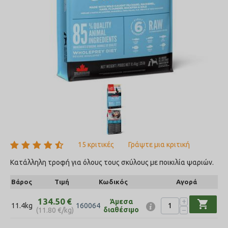
15 κριτικές
Γράψτε μια κριτική
Κατάλληλη τροφή για όλους τους σκύλους με ποικιλία ψαριών.
Βάρος
Τιμή
Κωδικός
Αγορά
+
134.50
€
Άμεσα
shopping_cart
11.4kg
160064
−
διαθέσιμο
(
11.80
€
/kg)