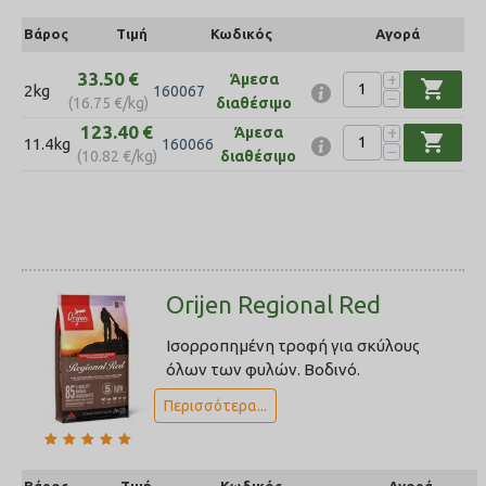
Βάρος
Τιμή
Κωδικός
Αγορά
33.50
€
+
Άμεσα
shopping_cart
2kg
160067
−
(
16.75
€
/kg)
διαθέσιμο
123.40
€
+
Άμεσα
shopping_cart
11.4kg
160066
−
(
10.82
€
/kg)
διαθέσιμο
Orijen Regional Red
Ισορροπημένη τροφή για σκύλους
όλων των φυλών. Βοδινό.
Περισσότερα...