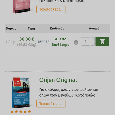
Γαλοπούλα & Κοτόπουλο.
Περισσότερα...
Βάρος
Τιμή
Κωδικός
Αγορά
30.30
€
+
Άμεσα
shopping_cart
1.8kg
160075
−
(
16.83
€
/kg)
διαθέσιμο
Orijen Original
Για σκύλους όλων των φυλών και
όλων των μεγεθών. Κοτόπουλο.
Περισσότερα...