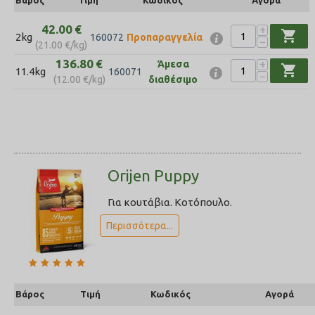
Βάρος
Τιμή
Κωδικός
Αγορά
42.00
€
+
shopping_cart
2kg
160072
Προπαραγγελία
−
(
21.00
€
/kg)
136.80
€
+
Άμεσα
shopping_cart
11.4kg
160071
−
(
12.00
€
/kg)
διαθέσιμο
Orijen Puppy
Για κουτάβια. Κοτόπουλο.
Περισσότερα...
Βάρος
Τιμή
Κωδικός
Αγορά