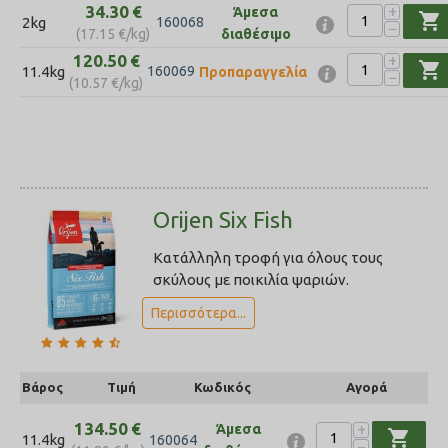
34.30
€
+
Άμεσα
shopping_cart
2kg
160068
−
(
17.15
€
/kg)
διαθέσιμο
120.50
€
+
shopping_cart
11.4kg
160069
Προπαραγγελία
−
(
10.57
€
/kg)
Orijen Six Fish
Κατάλληλη τροφή για όλους τους
σκύλους με ποικιλία ψαριών.
Περισσότερα...
Βάρος
Τιμή
Κωδικός
Αγορά
134.50
€
+
Άμεσα
shopping_cart
11.4kg
160064
−