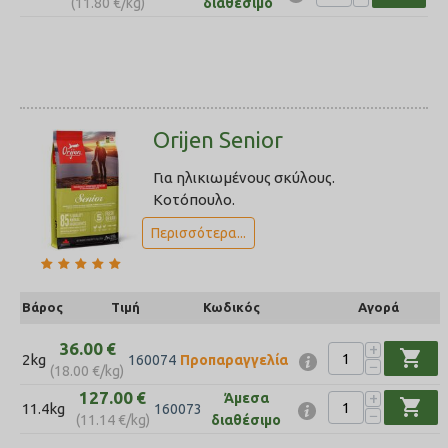
(
11.80
€
/kg)
διαθέσιμο
Orijen Senior
Για ηλικιωμένους σκύλους.
Κοτόπουλο.
Περισσότερα...
Βάρος
Τιμή
Κωδικός
Αγορά
36.00
€
+
shopping_cart
2kg
160074
Προπαραγγελία
−
(
18.00
€
/kg)
127.00
€
+
Άμεσα
shopping_cart
11.4kg
160073
−
(
11.14
€
/kg)
διαθέσιμο