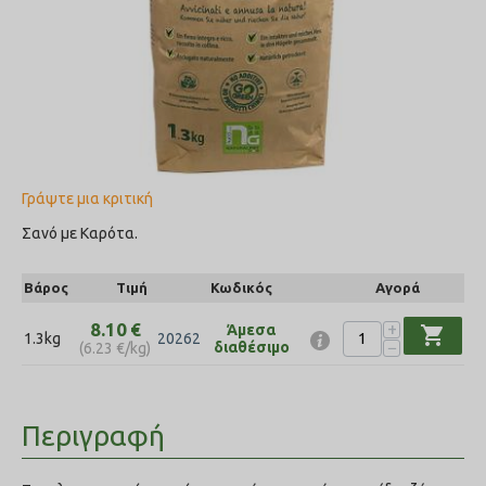
Γράψτε μια κριτική
Σανό με Καρότα.
Βάρος
Τιμή
Κωδικός
Αγορά
+
8.10
€
Άμεσα
shopping_cart
1.3kg
20262
−
διαθέσιμο
(
6.23
€
/kg)
Περιγραφή