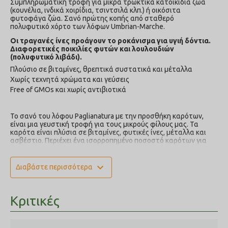
Συμπληρωματική τροφή για μικρά τρωκτικά κατοικίδια ζώα
(κουνέλια, ινδικά χοιρίδια, τσιντσιλά κλπ.) ή οικόσιτα
φυτοφάγα ζώα. Σανό πρώτης κοπής από σταθερό
πολυφυτικό χόρτο των λόφων Umbrian-Marche.
Οι τραγανές ίνες προάγουν το ροκάνισμα για υγιή δόντια.
Διαφορετικές ποικιλίες φυτών και λουλουδιών
(πολυφυτικό λιβάδι).
Πλούσιο σε βιταμίνες, θρεπτικά συστατικά και μέταλλα
Χωρίς τεχνητά χρώματα και γεύσεις
Free of GMOs και χωρίς αντιβιοτικά
Το σανό του λόφου Paglianatura με την προσθήκη καρότων,
είναι μια γευστική τροφή για τους μικρούς φίλους μας. Τα
καρότα είναι πλύσια σε βιταμίνες, φυτικές ίνες, μέταλλα και
ασβέστιο. Περιέχει ένα ισορροπημένο ποσοστό καρότων για
μια σωστή και ποικίλη διατροφή, εκτιμάται πολύ από τα
τρωκτικά, διεγείρει την όρεξη και διατηρεί τα δόντια υγιή.
expand_more
Διαβάστε περισσότερα
Aναπτύσσεται στην καρδιά της Ιταλίας, όπου ο όμιλος Nucci
επεκτείνει την κτηνοτροφική του καλλιέργεια σε μια υπέροχη
έκταση 40.000 στρεμμάτων, που εκτείνεται μεταξύ της
Marche και της Umbria στις επαρχίες Pesaro/Urbino και
Κριτικές
Perugia. Τι είναι όμως ένας σταθερός φυσικός χλοοτάπητας;
Είναι ένα λιβάδι που δεν έχει υποστεί καμία εργασία
οργώματος, δεν έχει καλλιεργηθεί και έχει αφεθεί στην