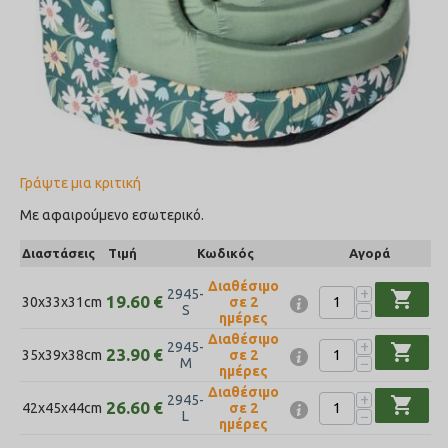
Γράψτε μια κριτική
Με αφαιρούμενο εσωτερικό.
Διαστάσεις
Τιμή
Κωδικός
Αγορά
Διαθέσιμο
+
2945-
shopping_cart
19.60
€
30x33x31cm
σε 2
−
S
ημέρες
Διαθέσιμο
+
2945-
shopping_cart
23.90
€
35x39x38cm
σε 2
−
M
ημέρες
Διαθέσιμο
+
2945-
shopping_cart
26.60
€
42x45x44cm
σε 2
−
L
ημέρες