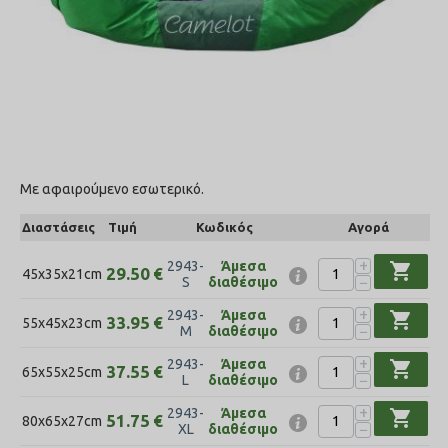
Με αφαιρούμενο εσωτερικό.
Διαστάσεις
Τιμή
Κωδικός
Αγορά
+
2943-
Άμεσα
shopping_cart
29.50
€
45x35x21cm
−
S
διαθέσιμο
+
2943-
Άμεσα
shopping_cart
33.95
€
55x45x23cm
−
M
διαθέσιμο
+
2943-
Άμεσα
shopping_cart
37.55
€
65x55x25cm
−
L
διαθέσιμο
+
2943-
Άμεσα
shopping_cart
51.75
€
80x65x27cm
−
XL
διαθέσιμο