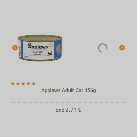
Applaws Adult Cat 156g
2.71
€
από