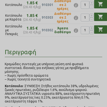
Διαθέσιμο
+
1.85
€
shopping_cart
Κοτόπουλο
σε 2
910301
−
(
26.43
€
/kg)
ημέρες
Διαθέσιμο
+
1.85
€
Κοτόπουλο
shopping_cart
σε 2
910303
−
με Καρότα
(
26.43
€
/kg)
ημέρες
Κοτόπουλο
+
1.85
€
Άμεσα
shopping_cart
με
910302
−
διαθέσιμο
(
26.43
€
/kg)
Πιπεριές
Περιγραφή
Κρεμώδεις συνταγές με υπέροχη γεύση από φυσικά
συστατικά. Ιδανικές για ενήλικες γάτες με προβλήματα
μάσησης.
– Χωρίς πρόσθετα αρώματα
– Χωρίς τεχνητά συντηρητικά
Κοτόπουλο
: ΣΥΝΘΕΣΗ: Στήθος κοτόπουλο 38%, υδρολυμένες
ζωικές πρωτεΐνες, ρυζάλευρο 1.6%, εκχύλισμα ψαριού.
ΑΝΑΛΥΤΙΚΑ ΣΥΣΤΑΤΙΚΑ: υγρασία 88%, ακατέργαστη πρωτεΐνη
9%, ακατέργαστες ίνες 0.25%, ακατέργαστα λίπη 0.1%,
ακατέργαστη τέφρα 1%.