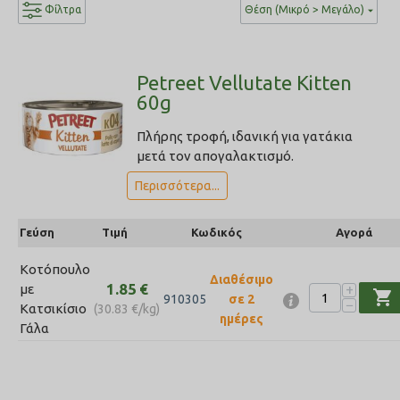
Φίλτρα
Θέση (Μικρό > Μεγάλο)
Petreet Vellutate Kitten
60g
Πλήρης τροφή, ιδανική για γατάκια
μετά τον απογαλακτισμό.
Περισσότερα...
Γεύση
Τιμή
Κωδικός
Αγορά
Κοτόπουλο
Διαθέσιμο
1.85
€
+
με
shopping_cart
910305
σε 2
−
Κατσικίσιο
(
30.83
€
/kg)
ημέρες
Γάλα