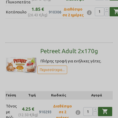
Γλυκοπατάτα
1.85
€
+
Διαθέσιμο
shopping_
Κοτόπουλο
910306
−
(
26.43
€
/kg)
σε 2 ημέρες
Petreet Adult 2x170g
Πλήρης τροφή για ενήλικες γάτες.
Περισσότερα...
Γεύση
Τιμή
Κωδικός
Αγορά
Τόνος
Διαθέσιμο
4.25
€
+
shopping_cart
με
910293
σε 2
−
(
12.50
€
/kg)
Ρύζι
ημέρες