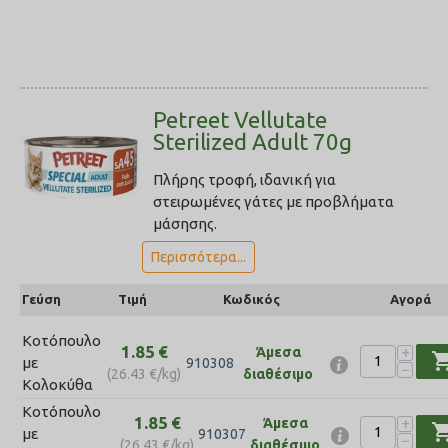
Petreet Vellutate
Sterilized Adult 70g
Πλήρης τροφή, ιδανική για
στειρωμένες γάτες με προβλήματα
μάσησης.
Περισσότερα...
Γεύση
Τιμή
Κωδικός
Αγορά
Κοτόπουλο
1.85
€
+
Άμεσα
shopping_
με
910308
−
(
26.43
€
/kg)
διαθέσιμο
Κολοκύθα
Κοτόπουλο
1.85
€
+
Άμεσα
shopping_
με
910307
−
(
26.43
€
/kg)
διαθέσιμο