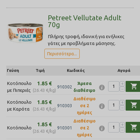
Petreet Vellutate Adult
70g
Πλήρης τροφή, ιδανική για ενήλικες
γάτες με προβλήματα μάσησης.
Περισσότερα...
Γεύση
Τιμή
Κωδικός
Αγορά
1.85
€
+
Κοτόπουλο
Άμεσα
shopping_cart
910302
−
με Πιπεριές
(
26.43
€
/kg)
διαθέσιμο
Διαθέσιμο
1.85
€
+
Κοτόπουλο
shopping_cart
910303
σε 2
−
με Καρότα
(
26.43
€
/kg)
ημέρες
Διαθέσιμο
1.85
€
+
shopping_cart
Κοτόπουλο
910301
σε 2
−
(
26.43
€
/kg)
ημέρες