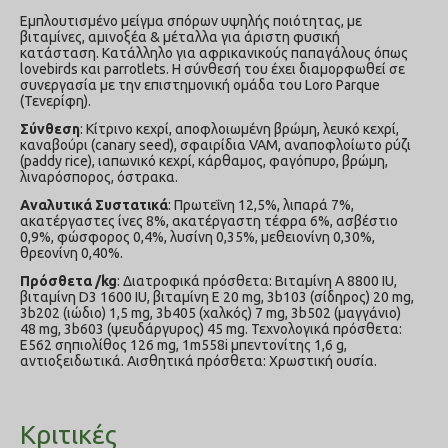
Εμπλουτισμένο μείγμα σπόρων υψηλής ποιότητας, με
βιταμίνες, αμινοξέα & μέταλλα για άριστη φυσική
κατάσταση. Κατάλληλο για αφρικανικούς παπαγάλους όπως
lovebirds και parrotlets. Η σύνθεσή του έχει διαμορφωθεί σε
συνεργασία με την επιστημονική ομάδα του Loro Parque
(Τενερίφη).
Σύνθεση
: Κίτρινο κεχρί, αποφλοιωμένη βρώμη, λευκό κεχρί,
καναβούρι (canary seed), σφαιρίδια VAM, αναποφλοίωτο ρύζι
(paddy rice), ιαπωνικό κεχρί, κάρθαμος, φαγόπυρο, βρώμη,
λιναρόσπορος, όστρακα.
Αναλυτικά Συστατικά
: Πρωτεΐνη 12,5%, λιπαρά 7%,
ακατέργαστες ίνες 8%, ακατέργαστη τέφρα 6%, ασβέστιο
0,9%, φώσφορος 0,4%, λυσίνη 0,35%, μεθειονίνη 0,30%,
θρεονίνη 0,40%.
Πρόσθετα /kg
: Διατροφικά πρόσθετα: Βιταμίνη A 8800 IU,
βιταμίνη D3 1600 IU, βιταμίνη E 20 mg, 3b103 (σίδηρος) 20 mg,
3b202 (ιώδιο) 1,5 mg, 3b405 (χαλκός) 7 mg, 3b502 (μαγγάνιο)
48 mg, 3b603 (ψευδάργυρος) 45 mg. Τεχνολογικά πρόσθετα:
E562 σηπιολίθος 126 mg, 1m558i μπεντονίτης 1,6 g,
αντιοξειδωτικά. Αισθητικά πρόσθετα: Χρωστική ουσία.
Κριτικές