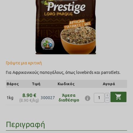
Γράψτε μια κριτική
Για Aφρικανικούς παπαγάλους, όπως lovebirds και parrotlets.
Βάρος
Τιμή
Κωδικός
Αγορά
+
8.90
€
Άμεσα
shopping_cart
1kg
300027
−
διαθέσιμο
(
8.90
€
/kg)
Περιγραφή