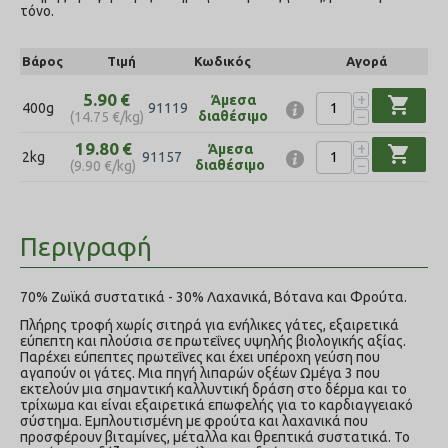
τόνο.
Βάρος
Τιμή
Κωδικός
Αγορά
+
5.90
€
Άμεσα
shopping_cart
400g
91119
−
διαθέσιμο
(
14.75
€
/kg)
+
19.80
€
Άμεσα
shopping_cart
2kg
91157
−
διαθέσιμο
(
9.90
€
/kg)
Περιγραφή
70% Ζωϊκά συστατικά - 30% Λαχανικά, Βότανα και Φρούτα.
Πλήρης τροφή χωρίς σιτηρά για ενήλικες γάτες, εξαιρετικά
εύπεπτη και πλούσια σε πρωτεΐνες υψηλής βιολογικής αξίας.
Παρέχει εύπεπτες πρωτεΐνες και έχει υπέροχη γεύση που
αγαπούν οι γάτες. Μια πηγή λιπαρών οξέων Ωμέγα 3 που
εκτελούν μια σημαντική καλλυντική δράση στο δέρμα και το
τρίχωμα και είναι εξαιρετικά επωφελής για το καρδιαγγειακό
σύστημα. Εμπλουτισμένη με φρούτα και λαχανικά που
προσφέρουν βιταμίνες, μέταλλα και θρεπτικά συστατικά. Το