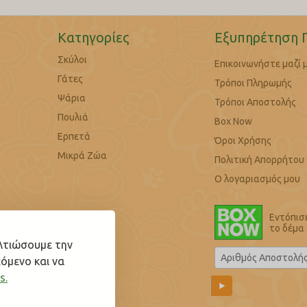
Κατηγορίες
Εξυπηρέτηση 
Σκύλοι
Επικοινωνήστε μαζί 
Γάτες
Τρόποι Πληρωμής
Ψάρια
Τρόποι Αποστολής
Πουλιά
Box Now
Ερπετά
Όροι Χρήσης
Μικρά Ζώα
Πολιτική Απορρήτου
Ο λογαριασμός μου
Εντόπισ
το δέμα
ελτιώσουμε την
όμενο και να
s.