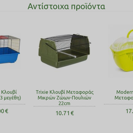
Αντίστοιχα προϊόντα
 Κλουβί
Trixie Κλουβί Μεταφοράς
Modern
 3 μεγέθη)
Μικρών Ζώων-Πουλιών
Μεταφο
22cm
00
€
17
10.71
€