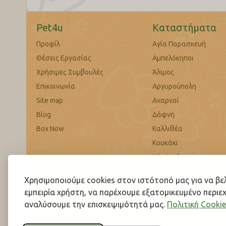
Pet4u
Καταστήματα
Προφίλ
Αγία Παρασκευή
Θέσεις Εργασίας
Αμπελόκηποι
Χρήσιμες Συμβουλές
Άλιμος
Επικοινωνία
Αργυρούπολη
Site map
Αχαρναί
Blog
Δάφνη
Box Now
Καλλιθέα
Κουκάκι
Νέα Ιωνία
Νέα Χαλκηδόνα
Χρησιμοποιούμε cookies στον ιστότοπό μας για να β
Παλαιό Φάληρο
εμπειρία χρήστη, να παρέχουμε εξατομικευμένο περιεχ
Περιστέρι
αναλύσουμε την επισκεψιμότητά μας.
Πολιτική Cookie
Πετρούπολη