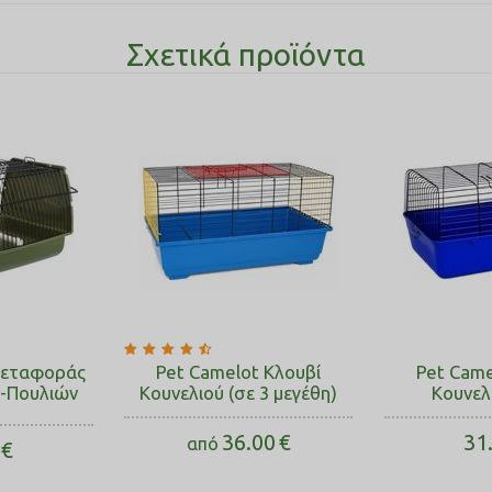
Σχετικά προϊόντα
 Μεταφοράς
Pet Camelot Κλουβί
Pet Came
-Πουλιών
Κουνελιού (σε 3 μεγέθη)
Κουνελ
m
36.00
€
31
από
€