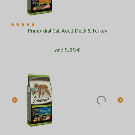
ακατέργαστες λιπαρές ουσίες
16.0 %
ακατέργαστες ίνες
1.4 %
Primordial Cat Adult Duck & Turkey
ακατέργαστη τέφρα
7.4 %
5.85
€
από
ασβέστιο
1.0 %
φώσφορος
0.8 %
μαγνήσιο
0.07 %
αραχιδονικό οξύ
0.08 %
βιοτίνη (βιταμίνη Η)
2.77 mg
χλωριούχο άλας
1.14 %
χολίνη
2.5 mg