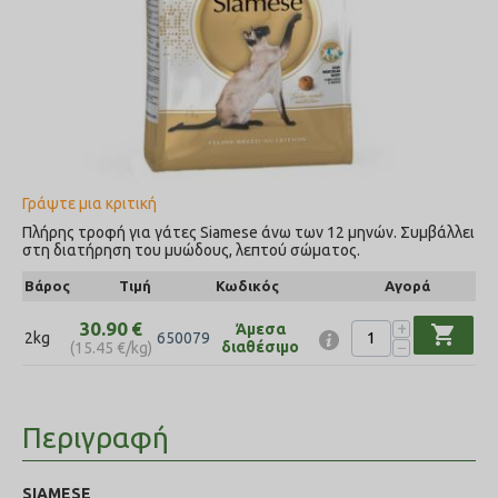
Γράψτε μια κριτική
Πλήρης τροφή για γάτες Siamese άνω των 12 μηνών. Συμβάλλει
στη διατήρηση του μυώδους, λεπτού σώματος.
Βάρος
Τιμή
Κωδικός
Αγορά
+
30.90
€
Άμεσα
shopping_cart
2kg
650079
−
διαθέσιμο
(
15.45
€
/kg)
Περιγραφή
SIAMESE