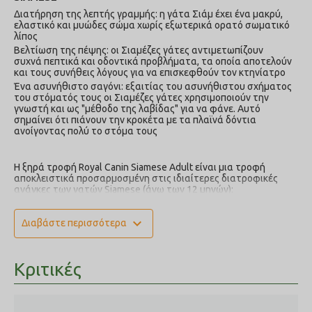
Διατήρηση της λεπτής γραμμής: η γάτα Σιάμ έχει ένα μακρύ,
ελαστικό και μυώδες σώμα χωρίς εξωτερικά ορατό σωματικό
λίπος
Βελτίωση της πέψης: οι Σιαμέζες γάτες αντιμετωπίζουν
συχνά πεπτικά και οδοντικά προβλήματα, τα οποία αποτελούν
και τους συνήθεις λόγους για να επισκεφθούν τον κτηνίατρο
Ένα ασυνήθιστο σαγόνι: εξαιτίας του ασυνήθιστου σχήματος
του στόματός τους οι Σιαμέζες γάτες χρησιμοποιούν την
γνωστή και ως "μέθοδο της λαβίδας" για να φάνε. Αυτό
σημαίνει ότι πιάνουν την κροκέτα με τα πλαϊνά δόντια
ανοίγοντας πολύ το στόμα τους
Η ξηρά τροφή Royal Canin Siamese Adult είναι μια τροφή
αποκλειστικά προσαρμοσμένη στις ιδιαίτερες διατροφικές
ανάγκες των γατών Siamese (άνω των 12 μηνών):
Διατήρηση του αδύνατου, μυώδους σώματος: η υψηλή
περιεκτικότητα σε πολύτιμες πρωτεΐνες και η προσθήκη L-
expand_more
Διαβάστε περισσότερα
καρνιτίνης για ενίσχυση του κάψιμου λίπους, βοηθούν τις
γάτες Σιάμ να διατηρούν το σώμα τους μακρύ, λεπτό και
μυώδες
Ενισχυμένη πεπτικότητα: FOS (φρουκτοολιγοσακχαρίτες) και
Κριτικές
MOS (ολιγοσακχαρίτες μαννάνης), καθώς και ένα
συνεργιστικό σύμπλεγμα αντιοξειδωτικών (λουτεΐνη, ταυρίνη,
βιταμίνη E, βιταμίνη C) εγγυώνται την αποτελεσματική
λειτουργία του πεπτικού συστήματος