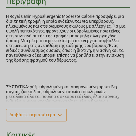
Περιγραφή
Η Royal Canin Hypoallergenic Moderate Calorie προσφέρει μια
διαιτητική τροφή, η οποία ενδείκνυται για υπέρβαρους,
ηλικιωμένους και στειρωμένους σκύλους με αλλεργίες. Για μια
υψηλή πεπτικότητα φροντίζουν οι υδρολυμένες πρωτεΐνες
στη συνταγή αυτής της τροφής με χαμηλή αλλεργιογόνο
δράση. Μια μέτρια περιεκτικότητα σε ενέργεια συμβάλλει
στη μείωση της ανεπιθύμητης αύξησης του βάρους. Ένας
ειδικός συνδυασμός ουσιών, όπως η βιοτίνη, η νιασίνη και τα
παντοθενικά οξέα μπορεί επίσης να βοηθήσει στην ενίσχυση
της δράσης φραγμού του δέρματος.
ΣΥΣΤΑΤΙΚΑ: ρύζι, υδρολυμένη και απομονωμένη πρωτεΐνη
σόγιας, ζωικά λίπη, υδρολυμένο συκώτι πουλερικών,
μεταλλικά άλατα, πούλπα σακχαροτεύτλων, έλαιο σόγιας,
ιχθυέλαιο, φρουκτοολιγοσακχαρίτες, έλαιο βοράγου,
εκχύλισμα ταγίτη (πηγή λουτεΐνης).
expand_more
Διαβάστε περισσότερα
ΠΡΟΣΘΕΤΕΣ ΥΛΕΣ (ανά kg): Θρεπτικές πρόσθετες ύλες:
Βιταμίνη A: 28800 IU, Βιταμίνη D3: 700 IU, E1 (Σίδηρος): 38 mg,
E2 (Ιώδιο): 2,7 mg, E4 (Χαλκός): 11 mg, E5 (Μαγγάνιο): 50 mg, E6
(Ψευδάργυρος): 190 mg, E8 (Σελήνιο): 0,1 mg - Συντηρητικά -
Κριτικές
Αντιοξειδωτικά.