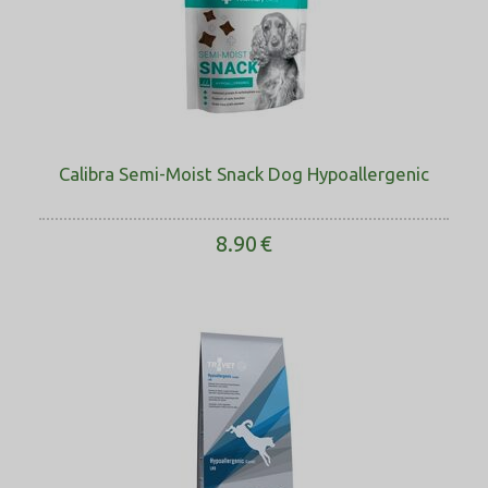
6 kg
105
90
7 kg
120
105
8 kg
130
115
10 kg
155
135
Calibra Semi-Moist Snack Dog Hypoallergenic
11 kg
165
145
8.90
€
13 kg
185
160
15 kg
205
180
17 kg
225
200
19 kg
245
215
21 kg
265
230