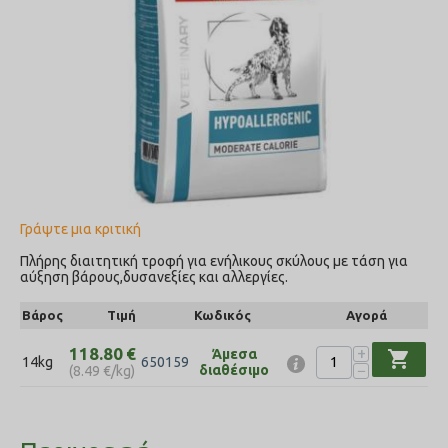
Γράψτε μια κριτική
Πλήρης διαιτητική τροφή για ενήλικους σκύλους με τάση για
αύξηση βάρους,δυσανεξίες και αλλεργίες.
Βάρος
Τιμή
Κωδικός
Αγορά
+
118.80
€
Άμεσα
shopping_cart
14kg
650159
−
διαθέσιμο
(
8.49
€
/kg)