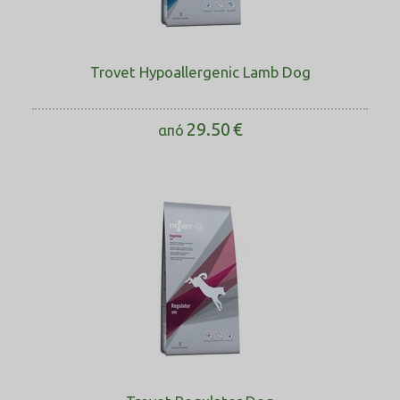
23 kg
280
245
25 kg
300
260
Trovet Hypoallergenic Lamb Dog
26 kg
310
270
29.50
€
από
30 kg
340
300
35 kg
385
335
40 kg
420
370
50 kg
495
435
60 kg
565
495
70 kg
635
555