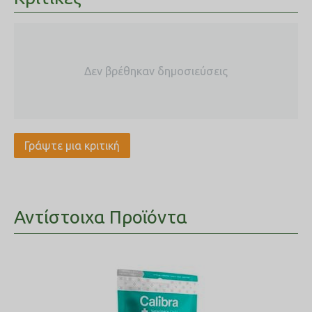
ΑΝΑΛΥΤΙΚΑ ΣΥΣΤΑΤΙΚΑ: Πρωτεΐνη: 23% - Περιεκτικότητα σε
λιπαρές ουσίες: 12% - Ανόργανη ύλη: 7,5% - Ακατέργαστες
ινώδεις ουσίες: 1,1% - Ανά kg: Απαραίτητα λιπαρά οξέα: 38,5 g
- Φωσφόρος: 6 g.
Δεν βρέθηκαν δημοσιεύσεις
Συνιστώμενες ημερήσιες ποσότητες (g/ημέρα):Συνεχής
παροχή νερού
Ηλικιωμένοι σκύλοι / ή
σκύλοι με τάση για
Υπέρβαροι
Σωματικό
Γράψτε μια κριτική
παχυσαρκία
βάρος
(g)
(g)
2 kg
45
40
Αντίστοιχα Προϊόντα
3 kg
65
55
4 kg
80
70
5 kg
90
80