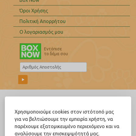
Box Now
Όροι Χρήσης
Πολιτική Απορρήτου
Ο λογαριασμός μου
Εντόπισε
το δέμα σου
Ακολουθήστε μας!
Χρησιμοποιούμε cookies στον ιστότοπό μας
για να βελτιώσουμε την εμπειρία χρήστη, να
παρέχουμε εξατομικευμένο περιεχόμενο και να
αναλύσουμε την επισκεψιμότητά μας.