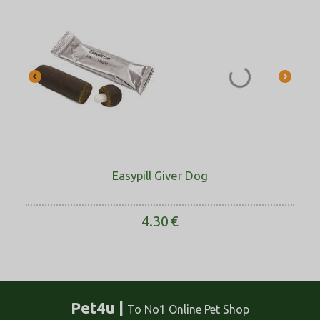
Easypill Giver Dog
4.30
€
Pet4u |
Το No1 Online Pet Shop