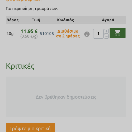
Για περιποίηση τραυμάτων.
Βάρος
Τιμή
Κωδικός
Αγορά
+
11.95
€
Διαθέσιμο
shopping_cart
20g
510105
−
σε 2 ημέρες
(
0.60
€
/g)
Κριτικές
Δεν βρέθηκαν δημοσιεύσεις
Γράψτε μια κριτική