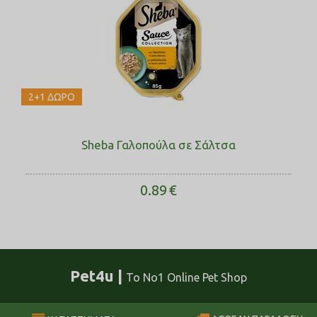
2+1 ΔΩΡΟ
Sheba Γαλοπούλα σε Σάλτσα
0.89
€
Pet4u |
Το No1 Online Pet Shop