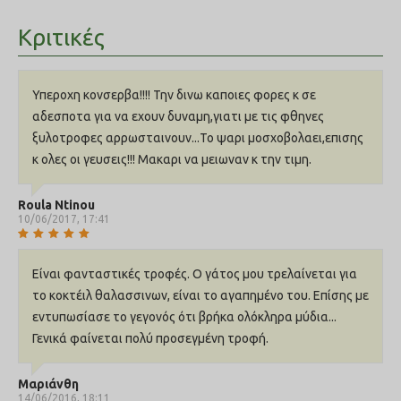
Κριτικές
Υπεροχη κονσερβα!!!! Την δινω καποιες φορες κ σε
αδεσποτα για να εχουν δυναμη,γιατι με τις φθηνες
ξυλοτροφες αρρωσταινουν...Το ψαρι μοσχοβολαει,επισης
κ ολες οι γευσεις!!! Μακαρι να μειωναν κ την τιμη.
Roula Ntinou
10/06/2017, 17:41
Είναι φανταστικές τροφές. Ο γάτος μου τρελαίνεται για
το κοκτέιλ θαλασσινων, είναι το αγαπημένο του. Επίσης με
εντυπωσίασε το γεγονός ότι βρήκα ολόκληρα μύδια...
Γενικά φαίνεται πολύ προσεγμένη τροφή.
Μαριάνθη
14/06/2016, 18:11