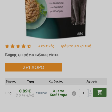
4 κριτικές
Γράψτε μια κριτική
Πλήρης τροφή για ενήλικες γάτες.
2+1 ΔΩΡΟ
Βάρος
Τιμή
Κωδικός
Αγορά
+
0.89
€
Άμεσα
shopping_cart
85g
710096
−
διαθέσιμο
(
10.47
€
/kg)