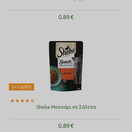
0.89
€
2+1 ΔΩΡΟ
Sheba Μοσχάρι σε Σάλτσα
0.89
€