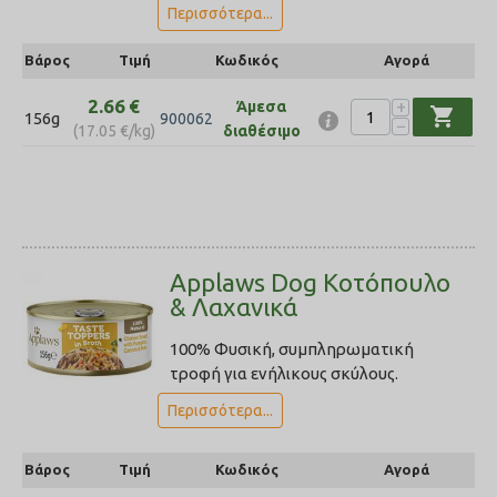
Περισσότερα...
Βάρος
Τιμή
Κωδικός
Αγορά
2.66
€
+
Άμεσα
shopping_cart
156g
900062
−
(
17.05
€
/kg)
διαθέσιμο
Applaws Dog Κοτόπουλο
& Λαχανικά
100% Φυσική, συμπληρωματική
τροφή για ενήλικους σκύλους.
Περισσότερα...
Βάρος
Τιμή
Κωδικός
Αγορά