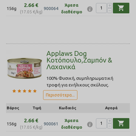
2.66
€
+
Άμεσα
shopping_cart
156g
900064
−
(
17.05
€
/kg)
διαθέσιμο
Applaws Dog
Κοτόπουλο,Ζαμπόν &
Λαχανικά
100% Φυσική, συμπληρωματική
τροφή για ενήλικους σκύλους.
Περισσότερα...
Βάρος
Τιμή
Κωδικός
Αγορά
2.66
€
+
Άμεσα
shopping_cart
156g
900061
−
(
17.05
€
/kg)
διαθέσιμο