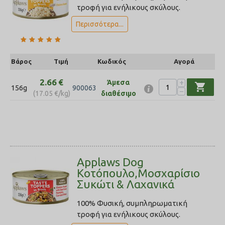
τροφή για ενήλικους σκύλους.
Περισσότερα...
Βάρος
Τιμή
Κωδικός
Αγορά
2.66
€
+
Άμεσα
shopping_cart
156g
900063
−
(
17.05
€
/kg)
διαθέσιμο
Applaws Dog
Κοτόπουλο,Μοσχαρίσιο
Συκώτι & Λαχανικά
100% Φυσική, συμπληρωματική
τροφή για ενήλικους σκύλους.