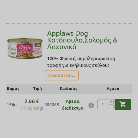
Applaws Dog
Κοτόπουλο,Σολομός &
Λαχανικά
100% Φυσική, συμπληρωματική
τροφή για ενήλικους σκύλους.
Περισσότερα...
Βάρος
Τιμή
Κωδικός
Αγορά
2.66
€
+
Άμεσα
shopping_cart
156g
900065
−
(
17.05
€
/kg)
διαθέσιμο