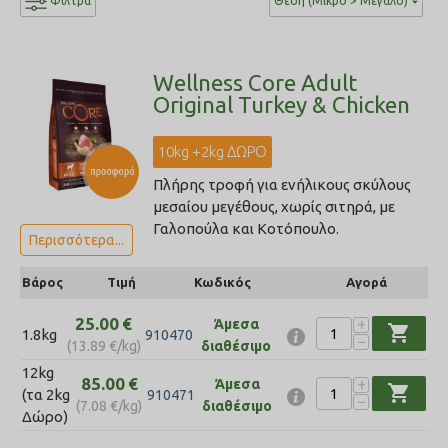
Φίλτρα
Θέση (Μικρό > Μεγάλο)
Wellness Core Adult
Original Turkey & Chicken
10kg +2kg ΔΩΡΟ
Πλήρης τροφή για ενήλικους σκύλους
μεσαίου μεγέθους, χωρίς σιτηρά, με
Γαλοπούλα και Κοτόπουλο.
Περισσότερα...
Βάρος
Τιμή
Κωδικός
Αγορά
25.00
€
+
Άμεσα
shopping_cart
1.8kg
910470
−
(
13.89
€
/kg)
διαθέσιμο
12kg
85.00
€
+
Άμεσα
shopping_cart
(τα 2kg
910471
−
(
7.08
€
/kg)
διαθέσιμο
Δώρο)