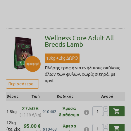
Wellness Core Adult All
Breeds Lamb
10kg +2kg ΔΩΡΟ
Πλήρης τροφή για ενήλικους σκύλους
όλων των φυλών, χωρίς σιτηρά, με
αρνί.
Περισσότερα...
Βάρος
Τιμή
Κωδικός
Αγορά
27.50
€
+
Άμεσα
shopping_cart
1.8kg
910462
−
(
15.28
€
/kg)
διαθέσιμο
12kg
95.00
€
+
Άμεσα
shopping_cart
(τα 2kg
910463