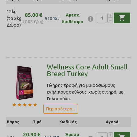
12kg
85.00
€
+
Άμεσα
shopping_cart
(τα 2kg
910465
−
(
7.08
€
/kg)
διαθέσιμο
Δώρο)
Wellness Core Adult Small
Breed Turkey
Πλήρης τροφή για μικρόσωμους
ενήλικους σκύλους, χωρίς σιτηρά, με
Γαλοπούλα.
Περισσότερα...
Βάρος
Τιμή
Κωδικός
Αγορά
20.90
€
+
Άμεσα