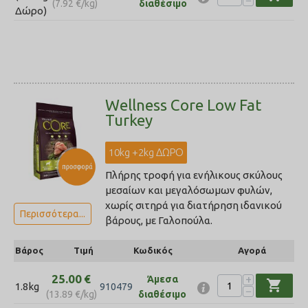
−
(
7.92
€
/kg)
διαθέσιμο
Δώρο)
Wellness Core Low Fat
Turkey
10kg +2kg ΔΩΡΟ
Πλήρης τροφή για ενήλικους σκύλους
μεσαίων και μεγαλόσωμων φυλών,
χωρίς σιτηρά για διατήρηση ιδανικού
Περισσότερα...
βάρους, με Γαλοπούλα.
Βάρος
Τιμή
Κωδικός
Αγορά
25.00
€
+
Άμεσα
shopping_cart
1.8kg
910479
−
(
13.89
€
/kg)
διαθέσιμο