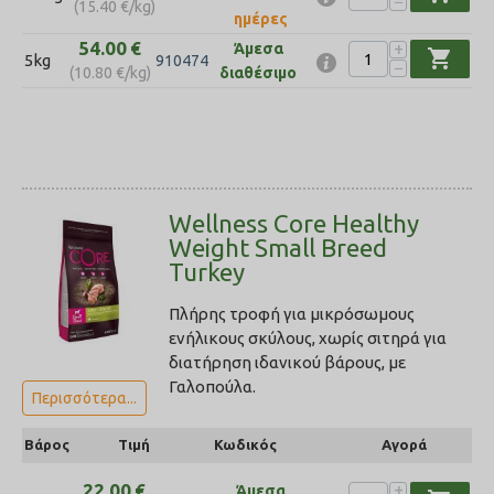
−
(
15.40
€
/kg)
ημέρες
54.00
€
+
Άμεσα
shopping_cart
5kg
910474
−
(
10.80
€
/kg)
διαθέσιμο
Wellness Core Healthy
Weight Small Breed
Turkey
Πλήρης τροφή για μικρόσωμους
ενήλικους σκύλους, χωρίς σιτηρά για
διατήρηση ιδανικού βάρους, με
Γαλοπούλα.
Περισσότερα...
Βάρος
Τιμή
Κωδικός
Αγορά
22.00
€
+
Άμεσα