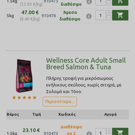
shopping_cart
1.5kg
910475
−
(
13.93
€
/kg)
διαθέσιμο
47.00
€
+
Άμεσα
shopping_cart
5kg
910476
−
(
9.40
€
/kg)
διαθέσιμο
Wellness Core Adult Small
Breed Salmon & Tuna
Πλήρης τροφή για μικρόσωμους
ενήλικους σκύλους, χωρίς σιτηρά, με
Σολομό και Τόνο.
Περισσότερα...
Βάρος
Τιμή
Κωδικός
Αγορά
Διαθέσιμο
23.10
€
+
shopping_cart
1.5kg
910473
σε 2