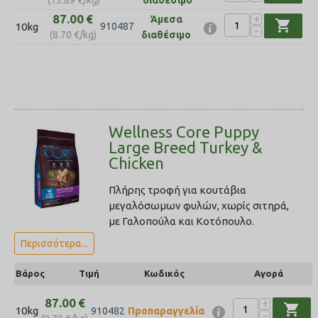
87.00
€
+
Άμεσα
shopping_cart
10kg
910487
−
(
8.70
€
/kg)
διαθέσιμο
Wellness Core Puppy
Large Breed Turkey &
Chicken
Πλήρης τροφή για κουτάβια
μεγαλόσωμων φυλών, χωρίς σιτηρά,
με Γαλοπούλα και Κοτόπουλο.
Περισσότερα...
Βάρος
Τιμή
Κωδικός
Αγορά
87.00
€
+
shopping_cart
10kg
910482
Προπαραγγελία
−