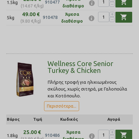
shopping_cart
1.5kg
910477
−
(
14.67
€
/kg)
διαθέσιμο
49.00
€
+
Άμεσα
shopping_cart
5kg
910478
−
(
9.80
€
/kg)
διαθέσιμο
Wellness Core Senior
Turkey & Chicken
Πλήρης τροφή για ηλικιωμένους
σκύλους, χωρίς σιτηρά, με Γαλοπούλα
και Κοτόπουλο.
Περισσότερα...
Βάρος
Τιμή
Κωδικός
Αγορά
25.00
€
+
Άμεσα
shopping_cart
1.8kg
910486
−
(
13.89
€
/kg)
διαθέσιμο