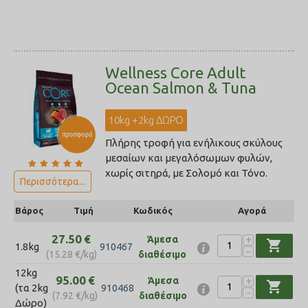
Wellness Core Adult
Ocean Salmon & Tuna
10kg +2kg ΔΩΡΟ
Πλήρης τροφή για ενήλικους σκύλους
μεσαίων και μεγαλόσωμων φυλών,
χωρίς σιτηρά, με Σολομό και Τόνο.
Περισσότερα...
Βάρος
Τιμή
Κωδικός
Αγορά
27.50
€
+
Άμεσα
shopping_cart
1.8kg
910467
−
(
15.28
€
/kg)
διαθέσιμο
12kg
95.00
€
+
Άμεσα
shopping_cart
(τα 2kg
910468
−
(
7.92
€
/kg)
διαθέσιμο
Δώρο)