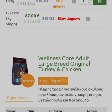
shopping_cart
1.5kg
910483
σε 2
−
(
14.33
€
/kg)
ημέρες
12kg (τα
87.00
€
2kg
910485
Εξαντλημένο
(
7.25
€
/kg)
Δώρο)
Wellness Core Adult
Large Breed Original
Turkey & Chicken
10kg +2kg ΔΩΡΟ
Πλήρης τροφή για ενήλικους σκύλους
μεγαλόσωμων φυλών, χωρίς σιτηρά,
Περισσότερα...
με Γαλοπούλα και Κοτόπουλο.
Βάρος
Τιμή
Κωδικός
Αγορά