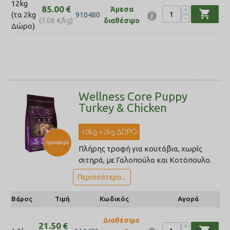
12kg
85.00
€
+
Άμεσα
shopping_cart
(τα 2kg
910480
−
(
7.08
€
/kg)
διαθέσιμο
Δώρο)
Wellness Core Puppy
Turkey & Chicken
10kg +2kg ΔΩΡΟ
Πλήρης τροφή για κουτάβια, χωρίς
σιτηρά, με Γαλοπούλα και Κοτόπουλο.
Περισσότερα...
Βάρος
Τιμή
Κωδικός
Αγορά
Διαθέσιμο
21.50
€
+