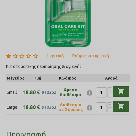
1 κριτική
Γράψτε μια κριτική
Κιτ στοματικής περιποίησης & υγιεινής.
Μέγεθος
Τιμή
Κωδικός
Αγορά
+
Άμεσα
shopping_cart
18.80
€
Small
910362
−
διαθέσιμο
+
Διαθέσιμο
shopping_cart
18.80
€
Large
910363
−
σε 2 ημέρες
Περιγραφή