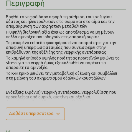
Περιγραφή
Βοηθά τα νεφρά όσον αφορά τη ρύθμιση του ισοζυγίου
ύδατος και ηλεκτρολυτών στο σώμα και στο αίμα και την
απομάκρυνση των άχρηστων μεταβολιτών
Η υψηλή βιολογική αξία έχει ως αποτέλεσμα να μη μένουν
πολλά αμινοξέα που οδηγούν στην παροχή ουρίας
Το μειωμένο επίπεδο φωσφόρου είναι απαραίτητο για την
αποφυγή υπερφωσφαταιμίας που συνεισφέρει στην
επιβράδυνση της εξέλιξης της νεφρικής ανεπάρκειας
Το χαμηλό επίπεδο υψηλής ποιότητας πρωτεϊνών μειώνει το
stress για τα νεφρά όμως εξακολουθεί να παρέχει τα
απαραίτητα αμινοξέα
Το Κ-κιτρικό μειώνει την μεταβολική οξέωση και συμβάλλει
στη μείωση του σχηματισμού οξαλικών κρυστάλλων
Ενδείξεις: (Χρόνια) νεφρική ανεπάρκεια, νεφρολιθίαση που
προκαλείται από ουρικό, κυστίνη και οξαλικό.
Αντενδείξεις: Κουτάβια, εγκυες και θηλάζουσες σκύλες,
σκυλιά με ουρολίθους στρουβίτη.
expand_more
Διαβάστε περισσότερα
Σύνθεση:
Σιτάρι, καλαμπόκι, λαρδί, αφυδατωμένη πρωτεΐνη
πουλερικών, προϊόν υδρόλυσης πουλερικών, ρύζι, πρωτεινη
ρυζιού, πολτός τεύτλων, ιχθυέλαιο, ανθρακικό ασβέστιο 0,9%
(αλκαλική ουσία στα ούρα). Μεταλλικές ουσίες.