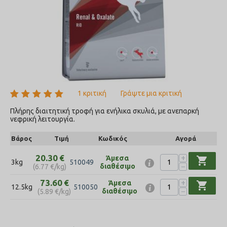
1 κριτική
Γράψτε μια κριτική
Πλήρης διαιτητική τροφή για ενήλικα σκυλιά, με ανεπαρκή
νεφρική λειτουργία.
Βάρος
Τιμή
Κωδικός
Αγορά
+
20.30
€
Άμεσα
shopping_cart
3kg
510049
−
διαθέσιμο
(
6.77
€
/kg)
+
73.60
€
Άμεσα
shopping_cart
12.5kg
510050
−
διαθέσιμο
(
5.89
€
/kg)