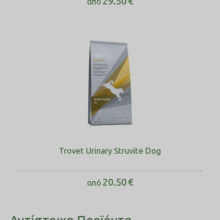
29.50
€
από
Trovet Urinary Struvite Dog
20.50
€
από