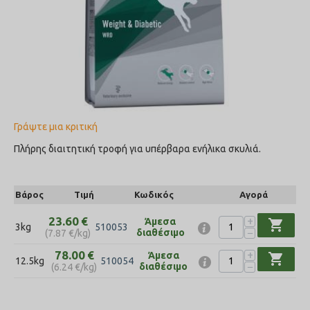
Γράψτε μια κριτική
Πλήρης διαιτητική τροφή για υπέρβαρα ενήλικα σκυλιά.
Βάρος
Τιμή
Κωδικός
Αγορά
+
23.60
€
Άμεσα
shopping_cart
3kg
510053
−
διαθέσιμο
(
7.87
€
/kg)
+
78.00
€
Άμεσα
shopping_cart
12.5kg
510054
−
διαθέσιμο
(
6.24
€
/kg)