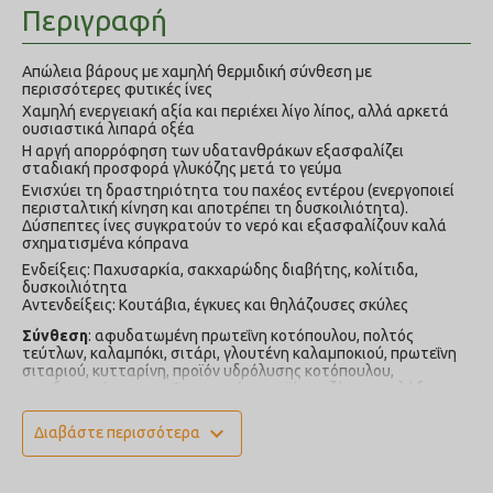
Περιγραφή
Απώλεια βάρους με χαμηλή θερμιδική σύνθεση με
περισσότερες φυτικές ίνες
Χαμηλή ενεργειακή αξία και περιέχει λίγο λίπος, αλλά αρκετά
ουσιαστικά λιπαρά οξέα
Η αργή απορρόφηση των υδατανθράκων εξασφαλίζει
σταδιακή προσφορά γλυκόζης μετά το γεύμα
Ενισχύει τη δραστηριότητα του παχέος εντέρου (ενεργοποιεί
περισταλτική κίνηση και αποτρέπει τη δυσκοιλιότητα).
Δύσπεπτες ίνες συγκρατούν το νερό και εξασφαλίζουν καλά
σχηματισμένα κόπρανα
Ενδείξεις: Παχυσαρκία, σακχαρώδης διαβήτης, κολίτιδα,
δυσκοιλιότητα
Αντενδείξεις: Κουτάβια, έγκυες και θηλάζουσες σκύλες
Σύνθεση
: αφυδατωμένη πρωτεΐνη κοτόπουλου, πολτός
τεύτλων, καλαμπόκι, σιτάρι, γλουτένη καλαμποκιού, πρωτεΐνη
σιταριού, κυτταρίνη, προϊόν υδρόλυσης κοτόπουλου,
αφυδατωμένη πρωτεΐνη ψαριών, προϊόντα ζύμωσης, λάδι
κοτόπουλου, ζυμομύκητες (Saccharomyces cerevisiae),
μεταλλικές ουσίες.
expand_more
Διαβάστε περισσότερα
Αναλυτικά συστατικά
: μεικτές πρωτεΐνες 32.00%, ολικές
λιπαρές ουσίες 6.00%, ολικές ινώδεις ουσίες 8.50%, ολική
τέφρα 6.50%, ασβέστιο 1.20%, φώσφορος 0.80%, νάτριο