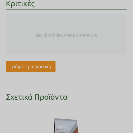
Κριτικές
0.20%, άμυλο 23.00%, ολικά σάκχαρα 2.15%, κάλιο 0.50%.
Μεταβολίσιμη ενέργεια: 3.048 kcal/kg.
Πρόσθετα
: Διατροφικές πρόσθετες ύλες: βιταμίνη Α
20.000 IU/kg, βιταμίνη D3 2.000 IU/kg, βιταμίνη Ε 150 mg/kg, L-
καρνιτίνη 300 mg/kg, σίδηρος (μονοένυδρος θειικός σίδηρος
(ΙΙ)) 37.5 mg/kg, ιώδιο (ιωδιούχο κάλιο) 1.75 mg/kg, χαλκός
Δεν βρέθηκαν δημοσιεύσεις
(πενταένυδρος θειικός χαλκός (ΙΙ)) 5 mg/kg, μαγγάνιο
(μονοένυδρο θειικό μαγγάνιο) 3.75 mg/kg, ψευδάργυρος
(οξείδιο ψευδαργύρου) 60 mg/kg, σελήνιο (σεληνιώδες νάτριο)
0.06 mg/kg. Τεχνολογικές πρόσθετες ύλες: αντιοξειδωτικά.
Γράψτε μια κριτική
Σχετικά Προϊόντα