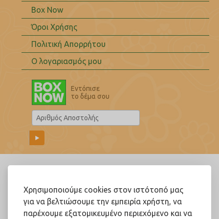
Box Now
Όροι Χρήσης
Πολιτική Απορρήτου
Ο λογαριασμός μου
Εντόπισε
το δέμα σου
Ακολουθήστε μας!
Χρησιμοποιούμε cookies στον ιστότοπό μας
για να βελτιώσουμε την εμπειρία χρήστη, να
παρέχουμε εξατομικευμένο περιεχόμενο και να