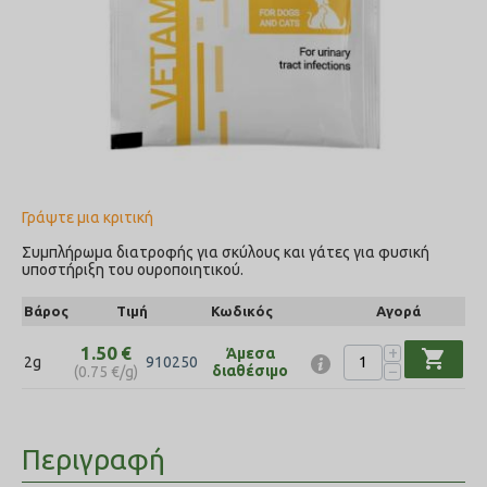
Γράψτε μια κριτική
Συμπλήρωμα διατροφής για σκύλους και γάτες για φυσική
υποστήριξη του ουροποιητικού.
Βάρος
Τιμή
Κωδικός
Αγορά
+
1.50
€
Άμεσα
shopping_cart
2g
910250
−
διαθέσιμο
(
0.75
€
/g)
Περιγραφή