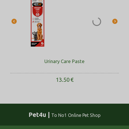
Urinary Care Paste
13.50
€
Pet4u |
Το No1 Online Pet Shop