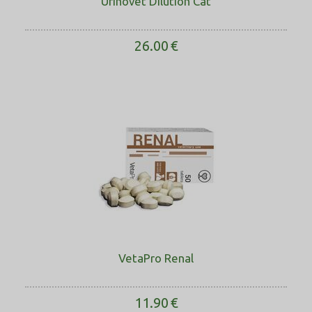
Urinovet Dilution Cat
26.00
€
VetaPro Renal
11.90
€