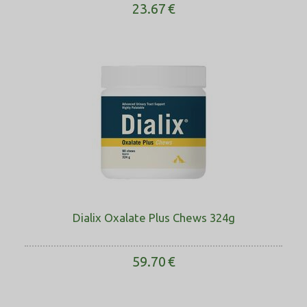
23.67
€
Dialix Oxalate Plus Chews 324g
59.70
€