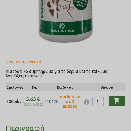
Γράψτε μια κριτική
Διατροφικό συμπλήρωμα για το δέρμα και το τρίχωμα,
λοιμώξεις πεπτικού.
Επιλογές
Τιμή
Κωδικός
Αγορά
Διαθέσιμο
+
5.65
€
shopping_cart
200tabs
σε 2
510120
−
(
0.03
€
/tab)
ημέρες
Περιγραφή