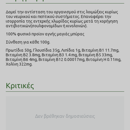
Δομεί την αντίσταση του οργανισμού στις λοιμώξεις κυρίως
του νευρικού και πεπτικού συστήματος. Επαναφέρει την
ισορροπία της εντερκής χλωρίδας κυρίως μετά τη χορήγηση
αντιβιοτικών(σουλφοναμίδων ή κινολονών).
100% φυσικό προϊον αγνής μαγιάς μπύρας
Σύνθεση για κάθε 100g.
Πρωτίδια 50g, Γλουσίδια 35g, Λιπίδια 1g, Βιταμίνη Β1 11.7mg,
Βιταμίνη Β2 3.8mg, Βιταμίνη Β3 1.4 mg, Βιταμίνη Β5 33mg,
Βιταμίνη Β6 4mg, Βιταμίνη Β12 0.00017mg, Βιταμίνη H 0.11mg,
Χολίνη 322mg.
Κριτικές
Δεν βρέθηκαν δημοσιεύσεις