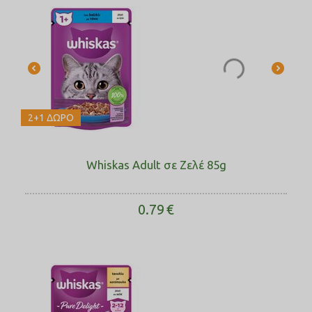
2+1 ΔΩΡΟ
Whiskas Adult σε Ζελέ 85g
0.79
€