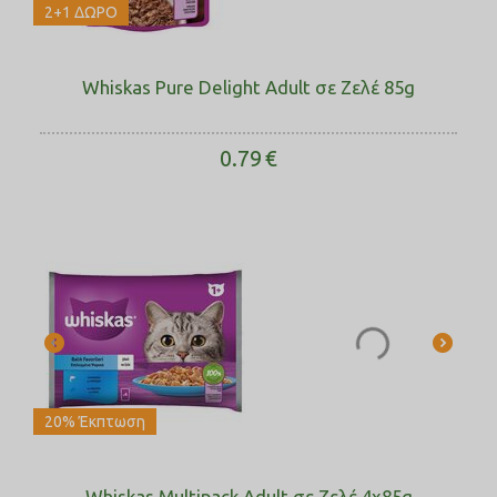
2+1 ΔΩΡΟ
Whiskas Pure Delight Adult σε Ζελέ 85g
0.79
€
20% Έκπτωση
Whiskas Multipack Adult σε Ζελέ 4x85g