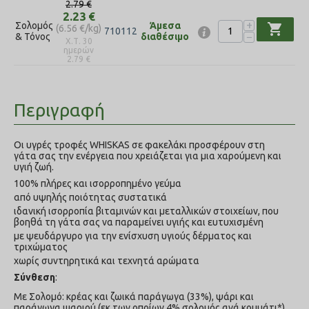
2.79
€
2.23
€
+
Σολομός
Άμεσα
shopping_cart
(
6.56
€
/kg)
710112
−
& Τόνος
διαθέσιμο
Χ.Τ. 30
ημερών
2.79
€
Περιγραφή
Οι υγρές τροφές WHISKAS σε φακελάκι προσφέρουν στη
γάτα σας την ενέργεια που χρειάζεται για μια χαρούμενη και
υγιή ζωή.
100% πλήρες και ισορροπημένο γεύμα
από υψηλής ποιότητας συστατικά
ιδανική ισορροπία βιταμινών και μεταλλικών στοιχείων, που
βοηθά τη γάτα σας να παραμείνει υγιής και ευτυχισμένη
με ψευδάργυρο για την ενίσχυση υγιούς δέρματος και
τριχώματος
χωρίς συντηρητικά και τεχνητά αρώματα
Σύνθεση
:
Με Σολομό: κρέας και ζωικά παράγωγα (33%), ψάρι και
παράγωγα ψαριού (εκ των οποίων 4% σολομός ανά κομμάτι*),