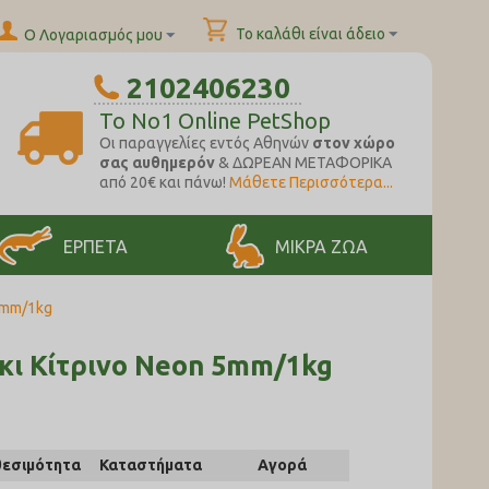
Το καλάθι είναι άδειο
Ο Λογαριασμός μου
2102406230
To No1 Online PetShop
Oι παραγγελίες εντός Αθηνών
στον χώρο
σας αυθημερόν
& ΔΩΡΕΑΝ ΜΕΤΑΦΟΡΙΚΑ
από 20€ και πάνω!
Μάθετε Περισσότερα...
ΕΡΠΕΤΑ
ΜΙΚΡΑ ΖΩΑ
5mm/1kg
ίκι Κίτρινο Neon 5mm/1kg
θεσιμότητα
Καταστήματα
Αγορά