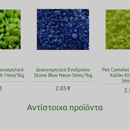
ακοσμητικό
Διακοσμητικά Ενυδρείου
Pet Camelot
 4-7mm/1kg
Stone Blue Neon 5mm/1kg
Χαλίκι Κ
5m
€
2.05
€
2.
Αντίστοιχα προϊόντα