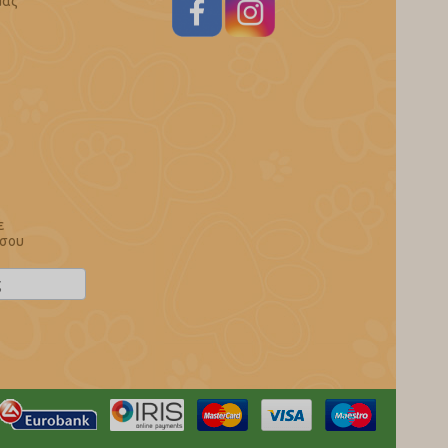
μας
ε
 σου