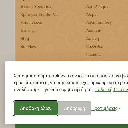
Θέσεις Εργασίας
Αμπελόκηποι
Χρήσιμες Συμβουλές
Άλιμος
Επικοινωνία
Αργυρούπολη
Site map
Αχαρναί
Blog
Δάφνη
Box Now
Καλλιθέα
Κουκάκι
Νέα Ιωνία
Νέα Χαλκηδόνα
Χρησιμοποιούμε cookies στον ιστότοπό μας για να β
Παλαιό Φάληρο
εμπειρία χρήστη, να παρέχουμε εξατομικευμένο περιεχ
Περιστέρι
αναλύσουμε την επισκεψιμότητά μας.
Πολιτική Cookie
Πετρούπολη
Χαλάνδρι
Αποδοχή όλων
Απόρριψη
Προτιμήσεις
© 2004-2026 Pet4u