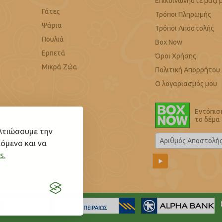
Επικοινωνήστε μαζί 
Γάτες
Τρόποι Πληρωμής
Ψάρια
Τρόποι Αποστολής
Πουλιά
Box Now
Ερπετά
Όροι Χρήσης
Μικρά Ζώα
Πολιτική Απορρήτου
Ο λογαριασμός μου
Εντόπισ
το δέμα
ελτιώσουμε την
όμενο και να
s.