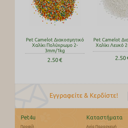
Pet Camelot Διακοσμητικό
Pet Camelot Δι
Χαλίκι Πολύχρωμο 2-
Χαλίκι Λευκό 
3mm/1kg
2.50
2.50
€
Εγγραφείτε & Κερδίστε!
Pet4u
Καταστήματα
Προφίλ
Αγία Παρασκευή