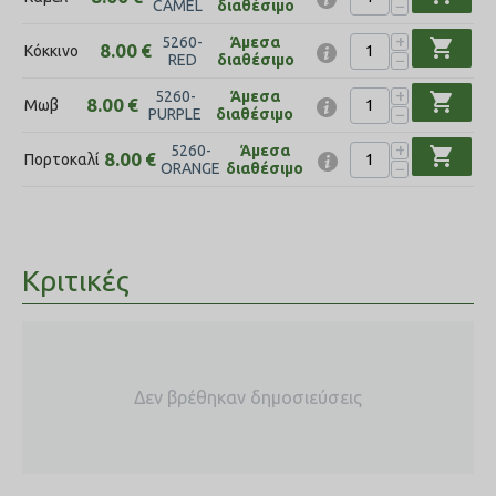
−
CAMEL
διαθέσιμο
+
5260-
Άμεσα
shopping_cart
8.00
€
Κόκκινο
−
RED
διαθέσιμο
+
5260-
Άμεσα
shopping_cart
8.00
€
Μωβ
−
PURPLE
διαθέσιμο
+
5260-
Άμεσα
shopping_cart
8.00
€
Πορτοκαλί
−
ORANGE
διαθέσιμο
Κριτικές
Δεν βρέθηκαν δημοσιεύσεις