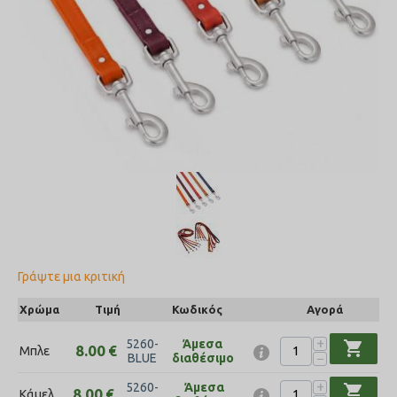
Γράψτε μια κριτική
Χρώμα
Τιμή
Κωδικός
Αγορά
+
5260-
Άμεσα
shopping_cart
8.00
€
Μπλε
−
BLUE
διαθέσιμο
+
5260-
Άμεσα
shopping_cart
8.00
€
Κάμελ